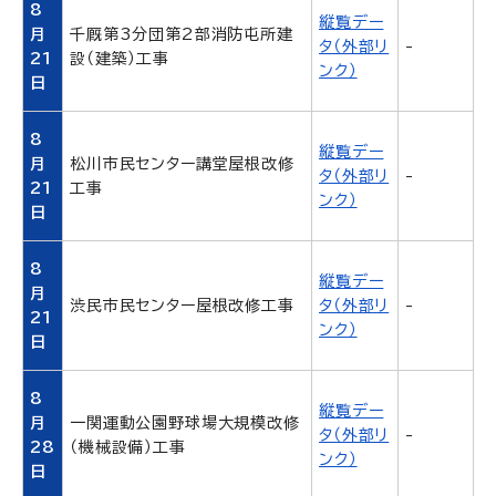
8
縦覧デー
月
千厩第3分団第2部消防屯所建
タ（外部リ
-
21
設（建築）工事
ンク）
日
8
縦覧デー
月
松川市民センター講堂屋根改修
タ（外部リ
-
21
工事
ンク）
日
8
縦覧デー
月
渋民市民センター屋根改修工事
タ（外部リ
-
21
ンク）
日
8
縦覧デー
月
一関運動公園野球場大規模改修
タ（外部リ
-
28
（機械設備）工事
ンク）
日