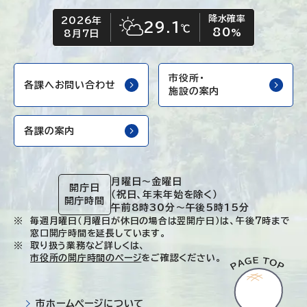
降水確率
2026年
今日の日付
今日の天気
29.1
℃
80
晴れ時々くもり
%
8月7日
市役所・
各課へお問い合わせ
施設の案内
各課の案内
月曜日～金曜日
開庁日
（祝日、年末年始を除く）
開庁時間
午前8時30分～午後5時15分
毎週月曜日（月曜日が休日の場合は翌開庁日）は、午後7時まで
窓口開庁時間を延長しています。
取り扱う業務など詳しくは、
市役所の開庁時間のページ
をご確認ください。
市ホームページについて