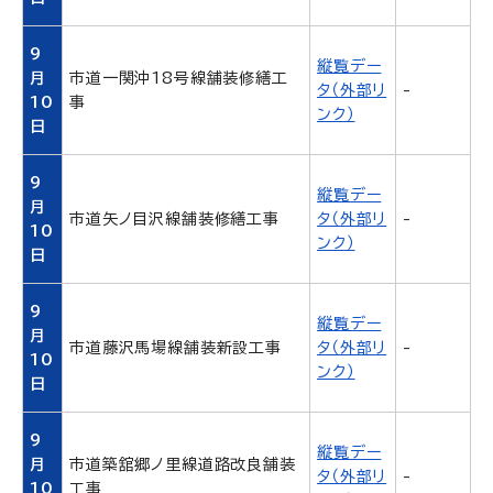
9
縦覧デー
月
市道一関沖18号線舗装修繕工
タ（外部リ
-
10
事
ンク）
日
9
縦覧デー
月
市道矢ノ目沢線舗装修繕工事
タ（外部リ
-
10
ンク）
日
9
縦覧デー
月
市道藤沢馬場線舗装新設工事
タ（外部リ
-
10
ンク）
日
9
縦覧デー
月
市道築舘郷ノ里線道路改良舗装
タ（外部リ
-
10
工事