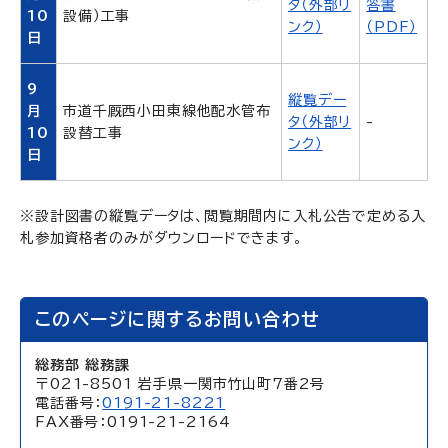
タ（外部リ
答書
10
設備）工事
ンク）
（PDF）
日
9
縦覧デー
月
市道千厩西小田東線他配水管布
タ（外部リ
-
10
設替工事
ンク）
日
※設計図書の縦覧データは、閲覧期間内に入札公告で定める入
札参加資格者のみがダウンロードできます。
このページに関するお問い合わせ
総務部 総務課
〒021-8501 岩手県一関市竹山町7番2号
電話番号：
0191-21-8221
FAX番号：0191-21-2164