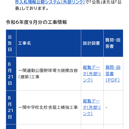
市入札情報公開システム（外部リンク）
で「公告」または「公
表」しております。
令和6年度9月分の工事情報
公
質問・回
告
工事名
設計図書
答書
日
8
縦覧デー
質問・回
月
一関運動公園野球場大規模改修
タ（外部リ
答書
21
（建築）工事
ンク）
（PDF）
日
8
縦覧デー
月
一関中学校北校舎屋上補強工事
タ（外部リ
-
21
ンク）
日