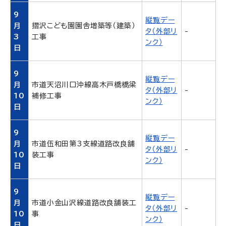
9
縦覧デー
月
摺沢こども園園舎増築等（建築）
タ（外部リ
-
3
工事
ンク）
日
9
縦覧デー
月
市道天沼川口沖線高木戸橋橋梁
タ（外部リ
-
10
補修工事
ンク）
日
9
縦覧デー
月
市道伍和田第3支線道路改良舗
タ（外部リ
-
10
装工事
ンク）
日
9
縦覧デー
月
市道小金山沢線道路改良舗装工
タ（外部リ
-
10
事
ンク）
日