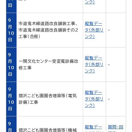
ンク）
日
9
市道鬼木線道路改良舗装工事、
縦覧デー
月
市道鬼木線道路改良舗装その2
タ（外部リ
-
10
工事（合冊）
ンク）
日
9
縦覧デー
月
一関文化センター受変電設備改
タ（外部リ
-
10
修工事
ンク）
日
9
縦覧デー
月
摺沢こども園園舎増築等（電気
タ（外部リ
-
10
設備）工事
ンク）
日
9
縦覧デー
質問・回
月
摺沢こども園園舎増築等（機械