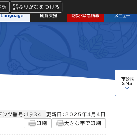
本語
ふりがなをつける
防災
・
緊急情報
Language
閲覧支援
メニュー
市公式
SNS
テンツ番号：1934
更新日：
2025年4月4日
印刷
大きな字で印刷