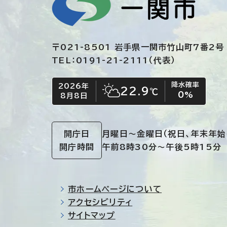
〒021-8501 岩手県一関市竹山町7番2号
TEL：0191-21-2111（代表）
降水確率
2026年
今日の日付
今日の天気
22.9
℃
0
%
8月8日
晴れ時々くもり
開庁日
月曜日～金曜日
（祝日、年末年始
開庁時間
午前8時30分～午後5時15分
市ホームページについて
アクセシビリティ
サイトマップ