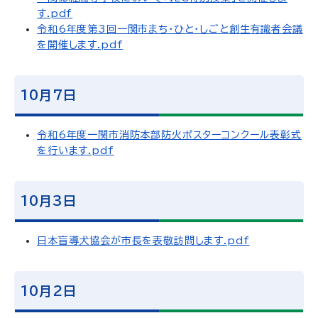
す.pdf
令和6年度第3回一関市まち・ひと・しごと創生有識者会議
を開催します.pdf
10月7日
令和6年度一関市消防本部防火ポスターコンクール表彰式
を行います.pdf
10月3日
日本盲導犬協会が市長を表敬訪問します.pdf
10月2日