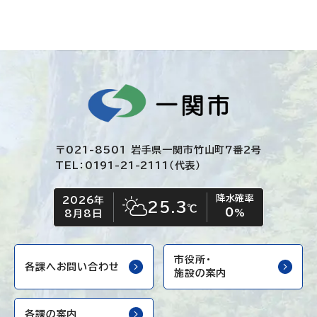
〒021-8501 岩手県一関市竹山町7番2号
TEL：0191-21-2111（代表）
降水確率
2026年
今日の日付
今日の天気
25.3
℃
0
晴れ時々くもり
%
8月8日
市役所・
各課へお問い合わせ
施設の案内
各課の案内