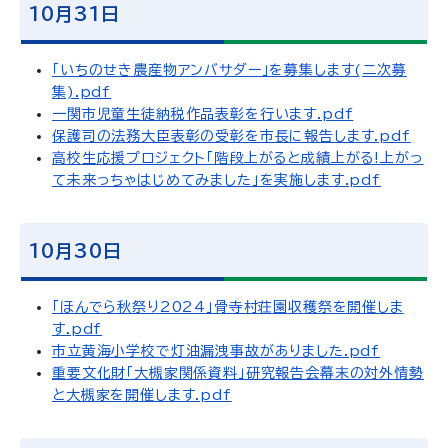
10月31日
「いちのせき農産物アンバサダー」を募集します(二次募
集).pdf
一関市児童生徒納税作品表彰を行います.pdf
保護司の法務大臣表彰の受彰を市長に報告します.pdf
高校生応援プロジェクト「階段上がると成績上がる!上がっ
て未来っちゃはじめてみました」を実施します.pdf
10月30日
「ほんでら秋祭り2024」骨寺村荘園収穫祭を開催しま
す.pdf
市立黄海小学校で灯油漏洩事故がありました.pdf
重要文化財「大槻家関係資料」研究報告会幕末の対外情勢
と大槻家を開催します.pdf