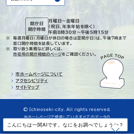
月曜日～金曜日
開庁日
（祝日、年末年始を除く）
開庁時間
午前8時30分～午後5時15分
毎週月曜日（月曜日が休日の場合は翌開庁日）は、午後7時まで
窓口開庁時間を延長しています。
取り扱う業務など詳しくは、
市役所の開庁時間のページ
をご確認ください。
市ホームページについて
アクセシビリティ
サイトマップ
© Ichinoseki-city. All rights reserved.
当ホームページで使用しているすべてのデータの
無断転載を禁じます。