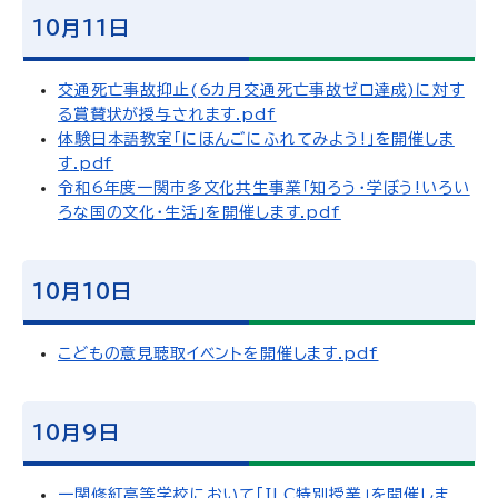
10月11日
交通死亡事故抑止(6カ月交通死亡事故ゼロ達成)に対す
る賞賛状が授与されます.pdf
体験日本語教室「にほんごにふれてみよう!」を開催しま
す.pdf
令和6年度一関市多文化共生事業「知ろう・学ぼう!いろい
ろな国の文化・生活」を開催します.pdf
10月10日
こどもの意見聴取イベントを開催します.pdf
10月9日
一関修紅高等学校において「ILC特別授業」を開催しま