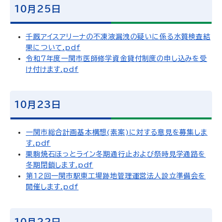
10月25日
千厩アイスアリーナの不凍液漏洩の疑いに係る水質検査結
果について.pdf
令和7年度一関市医師修学資金貸付制度の申し込みを受
け付けます.pdf
10月23日
一関市総合計画基本構想(素案)に対する意見を募集しま
す.pdf
栗駒焼石ほっとライン冬期通行止および祭時見学通路を
冬期閉鎖します.pdf
第12回一関市駅東工場跡地管理運営法人設立準備会を
開催します.pdf