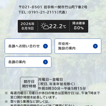
〒021-8501 岩手県一関市竹山町7番2号
TEL：0191-21-2111（代表）
降水確率
2026年
今日の日付
今日の天気
22.2
℃
80
晴れ時々くもり
%
8月9日
市役所・
各課へお問い合わせ
施設の案内
各課の案内
月曜日～金曜日
開庁日
（祝日、年末年始を除く）
開庁時間
午前8時30分～午後5時15分
毎週月曜日（月曜日が休日の場合は翌開庁日）は、午後7時まで
窓口開庁時間を延長しています。
取り扱う業務など詳しくは、
市役所の開庁時間のページ
をご確認ください。