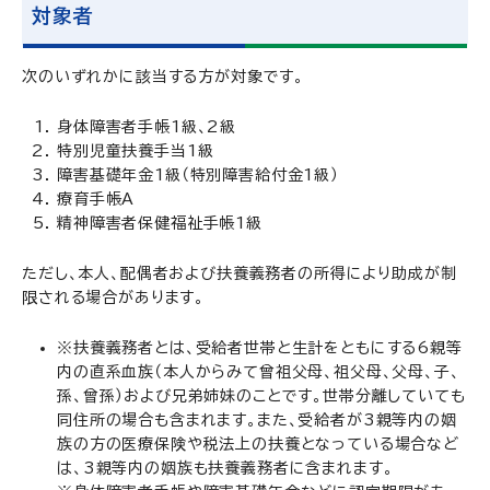
対象者
次のいずれかに該当する方が対象です。
身体障害者手帳1級、2級
特別児童扶養手当1級
障害基礎年金1級（特別障害給付金1級）
療育手帳A
精神障害者保健福祉手帳1級
ただし、本人、配偶者および扶養義務者の所得により助成が制
限される場合があります。
※扶養義務者とは、受給者世帯と生計をともにする6親等
内の直系血族（本人からみて曾祖父母、祖父母、父母、子、
孫、曾孫）および兄弟姉妹のことです。世帯分離していても
同住所の場合も含まれます。また、受給者が3親等内の姻
族の方の医療保険や税法上の扶養となっている場合など
は、3親等内の姻族も扶養義務者に含まれます。