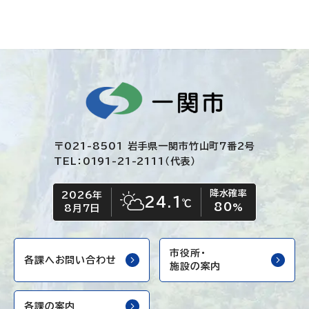
〒021-8501 岩手県一関市竹山町7番2号
TEL：0191-21-2111（代表）
降水確率
2026年
今日の日付
今日の天気
24.1
℃
80
晴れ時々くもり
%
8月7日
市役所・
各課へお問い合わせ
施設の案内
各課の案内