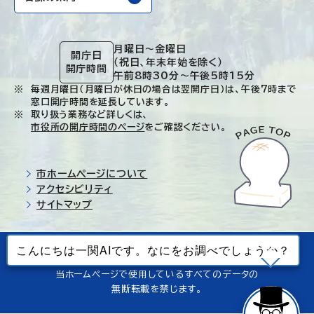
月曜日～金曜日
開庁日
（祝日、年末年始を除く）
開庁時間
午前8時30分～午後5時15分
毎週月曜日（月曜日が休日の場合は翌開庁日）は、午後7時まで
窓口開庁時間を延長しています。
取り扱う業務など詳しくは、
市役所の開庁時間のページ
をご確認ください。
市ホームページについて
アクセシビリティ
サイトマップ
© Ichinoseki-city. All rights reserved.
当ホームページで使用しているすべてのデータの
無断転載を禁じます。