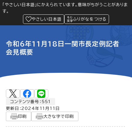
「やさしい日本語」にかえられています。意味がちがうことがありま
す。
防災
Language
閲覧支援
メニュー
緊急情報
やさしい日本語
ふりがなをつける
令和6年11月18日一関市長定例記者
会見概要
コンテンツ番号：551
更新日：
2024年11月11日
印刷
大きな字で印刷