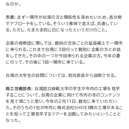
なのか。
市長:
まず一関市が台湾の方と関係性を深めたいため、各分野
でアプローチをしている。そういう意味で言えば、共通してい
る。ただし、たまたま同じ日になったというだけのこと。
企業の視察団に関しては、個別の交渉ごとの延長線上で一関市
に来られる。これまで台湾に3回行って個別に企業の方とお話
をしてきた。その中の一つが今回来られる企業の方。今年の夏
に行って、その後に1回一関市に来ている。
台湾の大学生の訪問については、担当部長から説明させる。
商工労働部長:
台湾国立師範大学の学生が市内の工場を見学
することについて、台湾の企業に向けて市内の冬のコンテンツ
を見て頂こうと思い、今年の2月11日、数社に来ていただい
た。そのうちの1社が市内に株式会社SHOEI様の工場があるこ
とを知って工場見学するツアーを企画してみたいということと
なった。