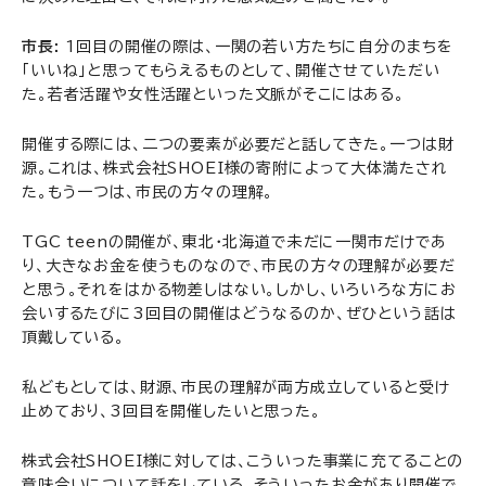
市長:
1回目の開催の際は、一関の若い方たちに自分のまちを
「いいね」と思ってもらえるものとして、開催させていただい
た。若者活躍や女性活躍といった文脈がそこにはある。
開催する際には、二つの要素が必要だと話してきた。一つは財
源。これは、株式会社SHOEI様の寄附によって大体満たされ
た。もう一つは、市民の方々の理解。
TGC teenの開催が、東北・北海道で未だに一関市だけであ
り、大きなお金を使うものなので、市民の方々の理解が必要だ
と思う。それをはかる物差しはない。しかし、いろいろな方にお
会いするたびに3回目の開催はどうなるのか、ぜひという話は
頂戴している。
私どもとしては、財源、市民の理解が両方成立していると受け
止めており、3回目を開催したいと思った。
株式会社SHOEI様に対しては、こういった事業に充てることの
意味合いについて話をしている。そういったお金があり開催で