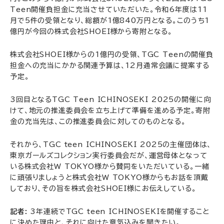
Teen開催負担金に充当させていただいた。令和6年度は11
月で5件の受領となり、総額が1億840万円となる。このうち1
億円が今回の株式会社SHOEI様から寄附となる。
株式会社SHOEI様からの1億円の受領、TGC Teenの開催負
担金への充当にかかる関連予算は、12月通常会議に提案する
予定。
3回目となるTGC Teen ICHINOSEKI 2025の開催に向
けて、地元の推進委員会を立ち上げて準備を進める予定。寄附
金の充当先は、この推進委員会に対してのものとなる。
それから、TGC teen ICHINOSEKI 2025の主催団体は、
東京ガールズコレクション実行委員会だが、運営母体となって
いる株式会社W TOKYO様から賛同をいただいている。一緒
に頑張りましょうと株式会社W TOKYO様からもお話を頂戴
しており、その旨を株式会社SHOEI様にお伝えしている。
記者:
3年連続でTGC teen ICHINOSEKIを開催すること
に決めた理由と、それに向けた意気込みを聞きたい。