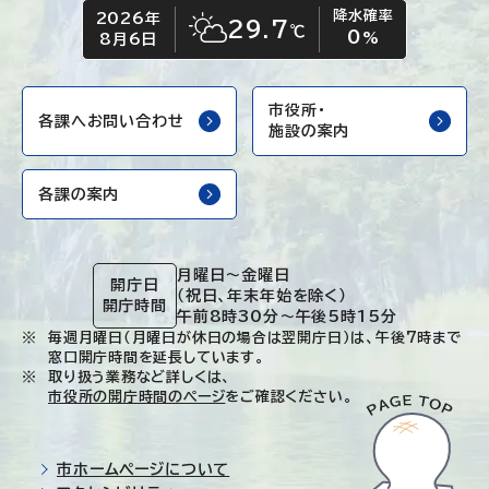
降水確率
2026年
今日の日付
今日の天気
29.7
℃
0
晴れ時々くもり
%
8月6日
市役所・
各課へお問い合わせ
施設の案内
各課の案内
月曜日～金曜日
開庁日
（祝日、年末年始を除く）
開庁時間
午前8時30分～午後5時15分
毎週月曜日（月曜日が休日の場合は翌開庁日）は、午後7時まで
窓口開庁時間を延長しています。
取り扱う業務など詳しくは、
市役所の開庁時間のページ
をご確認ください。
市ホームページについて