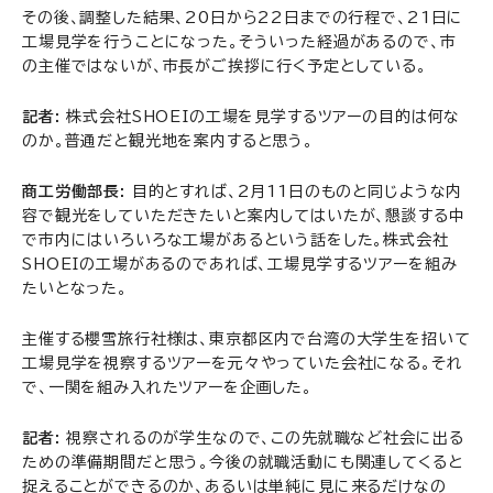
その後、調整した結果、20日から22日までの行程で、21日に
工場見学を行うことになった。そういった経過があるので、市
の主催ではないが、市長がご挨拶に行く予定としている。
記者:
株式会社SHOEIの工場を見学するツアーの目的は何な
のか。普通だと観光地を案内すると思う。
商工労働部長:
目的とすれば、2月11日のものと同じような内
容で観光をしていただきたいと案内してはいたが、懇談する中
で市内にはいろいろな工場があるという話をした。株式会社
SHOEIの工場があるのであれば、工場見学するツアーを組み
たいとなった。
主催する櫻雪旅行社様は、東京都区内で台湾の大学生を招いて
工場見学を視察するツアーを元々やっていた会社になる。それ
で、一関を組み入れたツアーを企画した。
記者:
視察されるのが学生なので、この先就職など社会に出る
ための準備期間だと思う。今後の就職活動にも関連してくると
捉えることができるのか、あるいは単純に見に来るだけなの