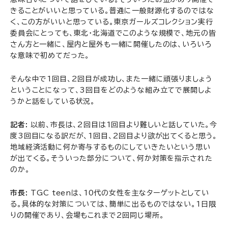
きることがいいと思っている。普通に一般財源化するのではな
く、この方がいいと思っている。東京ガールズコレクション実行
委員会にとっても、東北・北海道でこのような規模で、地元の皆
さん方と一緒に、屋内と屋外も一緒に開催したのは、いろいろ
な意味で初めてだった。
そんな中で1回目、2回目が成功し、また一緒に頑張りましょう
ということになって、3回目をどのような組み立てで展開しよ
うかと話をしている状況。
記者:
以前、市長は、2回目は1回目より難しいと話していた。今
度3回目になる訳だが、1回目、2回目より欲が出てくると思う。
地域経済活動に何か寄与するものにしていきたいという思い
が出てくる。そういった部分について、何か対策を指示された
のか。
市長:
TGC teenは、10代の女性を主なターゲットとしてい
る。具体的な対策については、簡単に出るものではない。1日限
りの開催であり、会場もこれまで2回同じ場所。