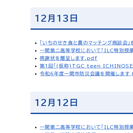
12月13日
「いちのせき食と農のマッチング商談会」を
一関第二高等学校において「ILC特別授業
感謝状を贈呈します.pdf
第1回「(仮称)TGC teen ICHINO
令和6年度一関市防災会議を開催します (
12月12日
一関第二高等学校において「ILC特別授業