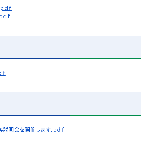
pdf
pdf
df
説明会を開催します.pdf