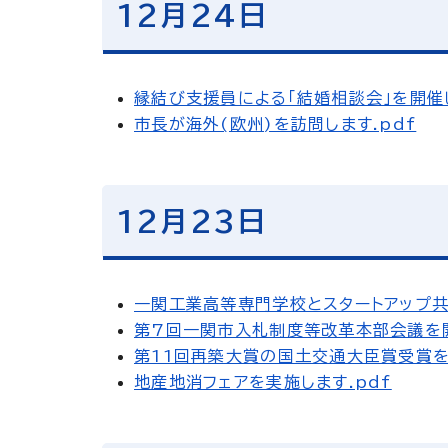
12月24日
縁結び支援員による「結婚相談会」を開催し
市長が海外(欧州)を訪問します.pdf
12月23日
一関工業高等専門学校とスタートアップ共
第7回一関市入札制度等改革本部会議を開
第11回再築大賞の国土交通大臣賞受賞を
地産地消フェアを実施します.pdf