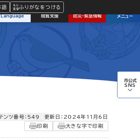
本語
ふりがなをつける
防災
・
緊急情報
Language
閲覧支援
メニュー
市公式
SNS
テンツ番号：549
更新日：
2024年11月6日
印刷
大きな字で印刷