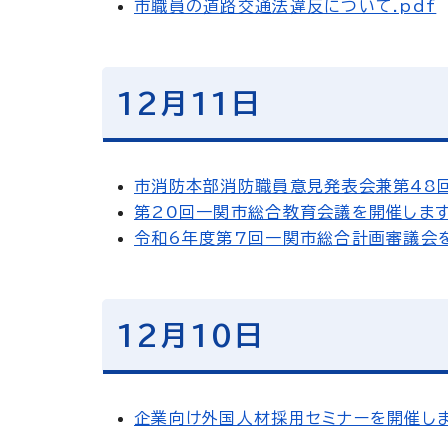
市職員の道路交通法違反について.pdf
12月11日
市消防本部消防職員意見発表会兼第48回
第20回一関市総合教育会議を開催します.
令和6年度第7回一関市総合計画審議会を
12月10日
企業向け外国人材採用セミナーを開催しま