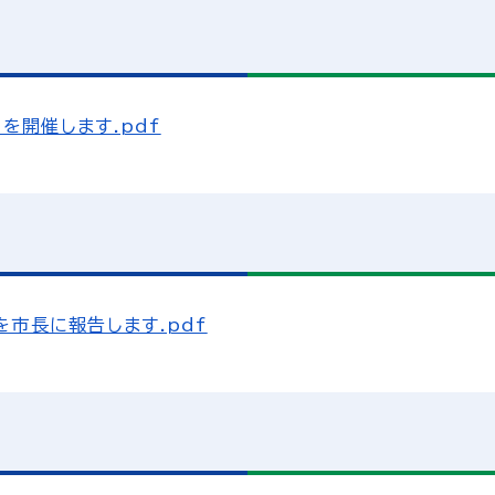
を開催します.pdf
市長に報告します.pdf