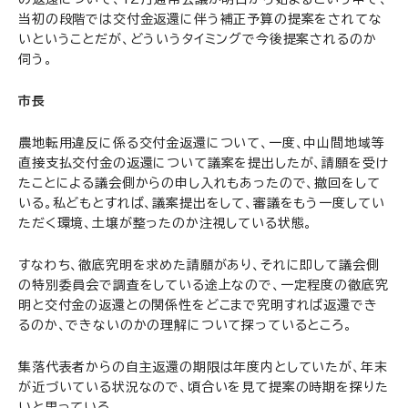
当初の段階では交付金返還に伴う補正予算の提案をされてな
いということだが、どういうタイミングで今後提案されるのか
伺う。
市長
農地転用違反に係る交付金返還について、一度、中山間地域等
直接支払交付金の返還について議案を提出したが、請願を受け
たことによる議会側からの申し入れもあったので、撤回をして
いる。私どもとすれば、議案提出をして、審議をもう一度してい
ただく環境、土壌が整ったのか注視している状態。
すなわち、徹底究明を求めた請願があり、それに即して議会側
の特別委員会で調査をしている途上なので、一定程度の徹底究
明と交付金の返還との関係性をどこまで究明すれば返還でき
るのか、できないのかの理解について探っているところ。
集落代表者からの自主返還の期限は年度内としていたが、年末
が近づいている状況なので、頃合いを見て提案の時期を探りた
いと思っている。