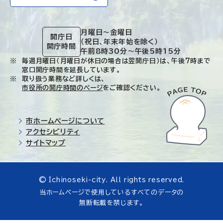
月曜日～金曜日
開庁日
（祝日、年末年始を除く）
開庁時間
午前8時30分～午後5時15分
毎週月曜日（月曜日が休日の場合は翌開庁日）は、午後7時まで
窓口開庁時間を延長しています。
取り扱う業務など詳しくは、
市役所の開庁時間のページ
をご確認ください。
市ホームページについて
アクセシビリティ
サイトマップ
© Ichinoseki-city. All rights reserved.
当ホームページで使用しているすべてのデータの
無断転載を禁じます。