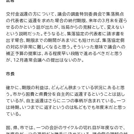
記者
交付金返還の方について、議会の調査特別委員会で集落拠点
の代表者に返還を求めた場合の納付期限、来年の3月末を遅ら
せるのかという話が出たが、当局からの見解として、変えない
という説明だった。そうなると、集落協定の代表者に請求書を
出す場合、期限までの期間があまりにも短ければ、集落協定側
の対応が非常に難しくなると思う。そういった意味で議会への
補正予算の提案は、ある程度早い段階で進めるべきだと思う
が、12月通常会議への提出はないのか。
市長
確かに、期限の利益は、どんどん狭まっている状況にあると思
う。市から国費と県費分を自主的に返還するということは話し
ているが、自主返還はさらに二つの事柄が含まれている。一つ
は時期。いつまでに返すというのは私どもでも年度末だと思っ
ている。
国、県、市では、一つの会計のサイクルの切れ目が年度なので、