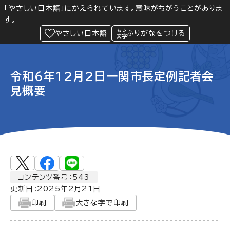
「やさしい日本語」にかえられています。意味がちがうことがありま
す。
防災
Language
閲覧支援
メニュー
緊急情報
やさしい日本語
ふりがなをつける
令和6年12月2日一関市長定例記者会
見概要
コンテンツ番号：543
更新日：
2025年2月21日
印刷
大きな字で印刷