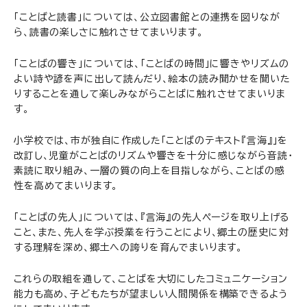
「ことばと読書」については、公立図書館との連携を図りなが
ら、読書の楽しさに触れさせてまいります。
「ことばの響き」については、「ことばの時間」に響きやリズムの
よい詩や諺を声に出して読んだり、絵本の読み聞かせを聞いた
りすることを通して楽しみながらことばに触れさせてまいりま
す。
小学校では、市が独自に作成した「ことばのテキスト『言海』」を
改訂し、児童がことばのリズムや響きを十分に感じながら音読・
素読に取り組み、一層の質の向上を目指しながら、ことばの感
性を高めてまいります。
「ことばの先人」については、『言海』の先人ページを取り上げる
こと、また、先人を学ぶ授業を行うことにより、郷土の歴史に対
する理解を深め、郷土への誇りを育んでまいります。
これらの取組を通して、ことばを大切にしたコミュニケーション
能力も高め、子どもたちが望ましい人間関係を構築できるよう