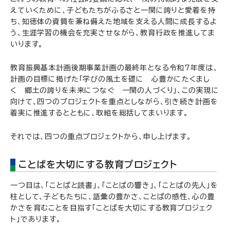
えていくために、子どもたちがふるさと一関に誇りと愛着を持
ち、知徳体の資質を兼ね備えた地域を支える人間に成長するよ
う、生涯学習の機会を充実させながら、教育行政を推進してま
いります。
教育振興基本計画後期事業計画の最終年となる令和7年度は、
計画の目標に掲げた「学びの風土を礎に 心豊かにたくまし
く 郷土の誇りを未来につなぐ 一関の人づくり」、この実現に
向けて、四つのプロジェクトを重点としながら、引き続き計画を
着実に推進するとともに、取組を総括してまいります。
それでは、四つの重点プロジェクトから、申し上げます。
ことばを大切にする教育プロジェクト
一つ目は、「ことばと読書」、「ことばの響き」、「ことばの先人」を
柱として、子どもたちに、語彙の豊かさ、ことばの感性、心の豊
かさを育むことを目指す「ことばを大切にする教育プロジェク
ト」であります。