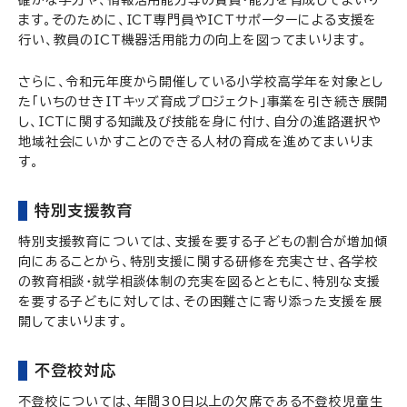
確かな学力や、情報活用能力等の資質・能力を育成してまいり
ます。そのために、ICT専門員やICTサポーターによる支援を
行い、教員のICT機器活用能力の向上を図ってまいります。
さらに、令和元年度から開催している小学校高学年を対象とし
た「いちのせきITキッズ育成プロジェクト」事業を引き続き展開
し、ICTに関する知識及び技能を身に付け、自分の進路選択や
地域社会にいかすことのできる人材の育成を進めてまいりま
す。
特別支援教育
特別支援教育については、支援を要する子どもの割合が増加傾
向にあることから、特別支援に関する研修を充実させ、各学校
の教育相談・就学相談体制の充実を図るとともに、特別な支援
を要する子どもに対しては、その困難さに寄り添った支援を展
開してまいります。
不登校対応
不登校については、年間30日以上の欠席である不登校児童生