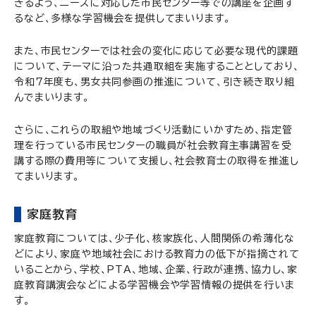
きるよう、ニーズに対応した市民センター等での講座を企画す
るなど、多様な学習機会を提供してまいります。
また、市民センターでは社会の変化に応じて必要な現代的課題
について、テーマに沿った共通取組を実施することとしており、
令和7年度も、男女共同参画の推進について、引き続き取り組
んでまいります。
さらに、これらの取組や地域づくり活動にいかすため、指定管
理を行っている市民センターの職員が社会教育主事講習を受
講する際の費用等について支援し、社会教育士の取得を推進し
てまいります。
家庭教育
家庭教育については、少子化、核家族化、人間関係の希薄化な
どにより、家庭や地域社会における教育力の低下が指摘されて
いることから、学校、PTA、地域、企業、行政が連携、協力し、家
庭教育講演会などによる学習機会や学習情報の提供を行いま
す。