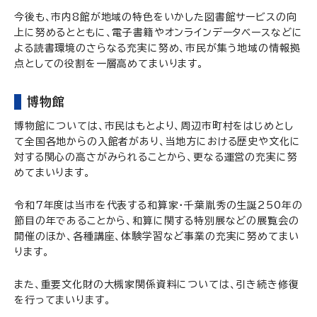
今後も、市内8館が地域の特色をいかした図書館サービスの向
上に努めるとともに、電子書籍やオンラインデータベースなどに
よる読書環境のさらなる充実に努め、市民が集う地域の情報拠
点としての役割を一層高めてまいります。
博物館
博物館については、市民はもとより、周辺市町村をはじめとし
て全国各地からの入館者があり、当地方における歴史や文化に
対する関心の高さがみられることから、更なる運営の充実に努
めてまいります。
令和7年度は当市を代表する和算家・千葉胤秀の生誕250年の
節目の年であることから、和算に関する特別展などの展覧会の
開催のほか、各種講座、体験学習など事業の充実に努めてまい
ります。
また、重要文化財の大槻家関係資料については、引き続き修復
を行ってまいります。