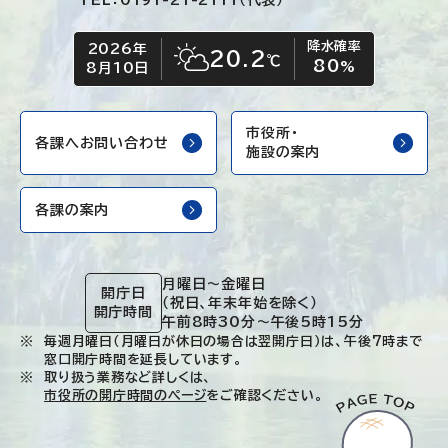
TEL：0191-21-2111（代表）
降水確率
2026年
今日の日付
今日の天気
20.2
℃
80
晴れ時々くもり
%
8月10日
市役所・
各課へお問い合わせ
施設の案内
各課の案内
月曜日～金曜日
開庁日
（祝日、年末年始を除く）
開庁時間
午前8時30分～午後5時15分
毎週月曜日（月曜日が休日の場合は翌開庁日）は、午後7時まで
窓口開庁時間を延長しています。
取り扱う業務など詳しくは、
市役所の開庁時間のページ
をご確認ください。