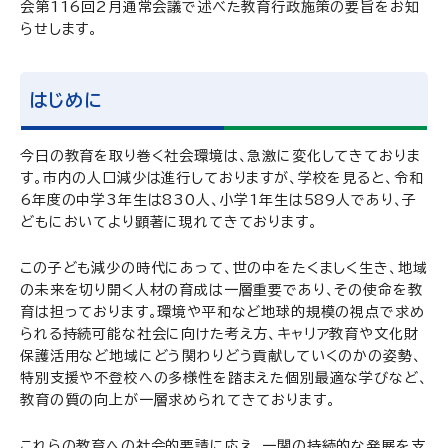
会第116回2月通常会議で述べた教育行政施策の要旨をお知
らせします。
はじめに
今日の教育を取り巻く社会環境は、急激に変化してきておりま
す。市内の人口減少は進行しておりますが、学校を見ると、令和
6年度の中学3年生は830人、小学1年生は589人であり、子
どもにおいてより顕著に現れてきております。
この子ども減少の時代にあって、世の中をたくましく生き、地域
の未来を切り開く人材の育成は一層重要であり、その使命を教
育は担っております。環境や平和など地球的規模の視点で求め
られる持続可能な社会に向けた考え方、キャリア教育や文化財
保護活用など地域にどう関わりどう貢献していくのかの姿勢、
特別支援や不登校への多様性を踏まえた個別最適な学びなど、
教育の質の向上が一層求められてきております。
これらの教育への社会的要請に応え、一関の持続的な発展を支