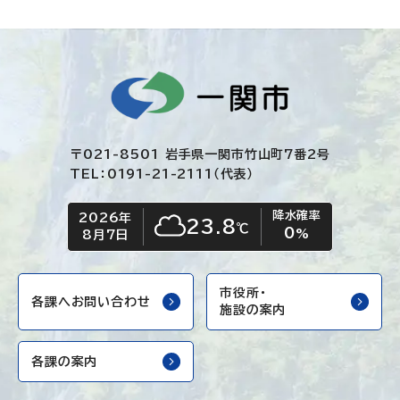
〒021-8501 岩手県一関市竹山町7番2号
TEL：0191-21-2111（代表）
降水確率
2026年
今日の日付
今日の天気
23.8
℃
0
くもり
%
8月7日
市役所・
各課へお問い合わせ
施設の案内
各課の案内