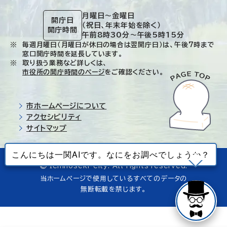
月曜日～金曜日
開庁日
（祝日、年末年始を除く）
開庁時間
午前8時30分～午後5時15分
毎週月曜日（月曜日が休日の場合は翌開庁日）は、午後7時まで
窓口開庁時間を延長しています。
取り扱う業務など詳しくは、
市役所の開庁時間のページ
をご確認ください。
市ホームページについて
アクセシビリティ
サイトマップ
© Ichinoseki-city. All rights reserved.
当ホームページで使用しているすべてのデータの
無断転載を禁じます。