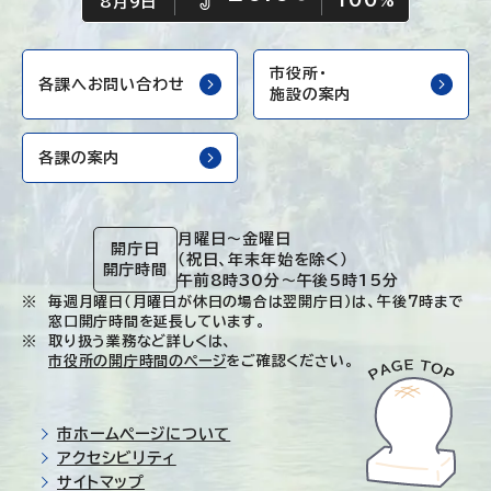
雨
%
8月9日
市役所・
各課へお問い合わせ
施設の案内
各課の案内
月曜日～金曜日
開庁日
（祝日、年末年始を除く）
開庁時間
午前8時30分～午後5時15分
毎週月曜日（月曜日が休日の場合は翌開庁日）は、午後7時まで
窓口開庁時間を延長しています。
取り扱う業務など詳しくは、
市役所の開庁時間のページ
をご確認ください。
市ホームページについて
アクセシビリティ
サイトマップ