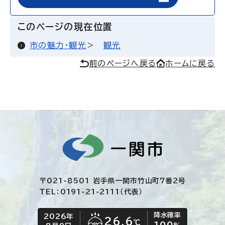
このページの現在位置
市の魅力・観光
観光
前のページへ戻る
ホームに戻る
〒021-8501 岩手県一関市竹山町7番2号
TEL：0191-21-2111（代表）
降水確率
2026年
今日の日付
今日の天気
26.6
℃
100