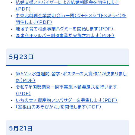
結婚支援アドバイザーによる結婚相談会を開催します
（PDF）
中東北就職企業説明会in一関（ジモト×シゴト×ミライ）を
開催します（PDF）
地域子育て相談事業ハグミーを開始します（PDF）
温泉利用シルバー割引事業が実施されます（PDF）
5月23日
第67回水道週間 習字・ポスターの入賞作品が決まりまし
た（PDF）
令和7年国勢調査一関市実施本部発足式を行います
（PDF）
いちのせき農産物アンバサダーを募集します（PDF）
「室根山のあそびかた」を開催します（PDF）
5月21日