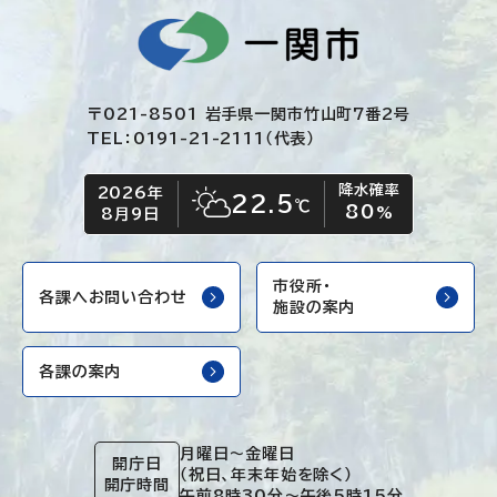
〒021-8501 岩手県一関市竹山町7番2号
TEL：0191-21-2111（代表）
降水確率
2026年
今日の日付
今日の天気
22.5
℃
80
晴れ時々くもり
%
8月9日
市役所・
各課へお問い合わせ
施設の案内
各課の案内
月曜日～金曜日
開庁日
（祝日、年末年始を除く）
開庁時間
午前8時30分～午後5時15分