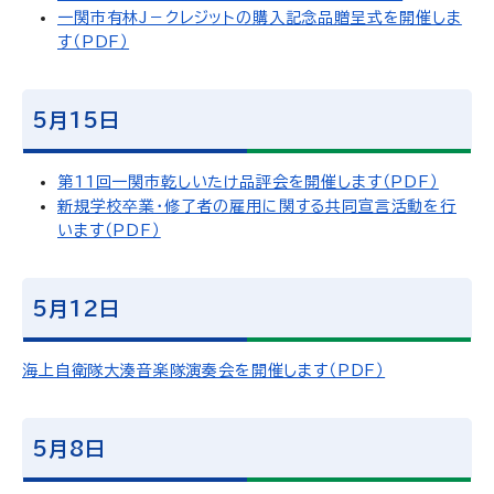
一関市有林J－クレジットの購入記念品贈呈式を開催しま
す（PDF）
5月15日
第11回一関市乾しいたけ品評会を開催します（PDF）
新規学校卒業・修了者の雇用に関する共同宣言活動を行
います（PDF）
5月12日
海上自衛隊大湊音楽隊演奏会を開催します（PDF）
5月8日