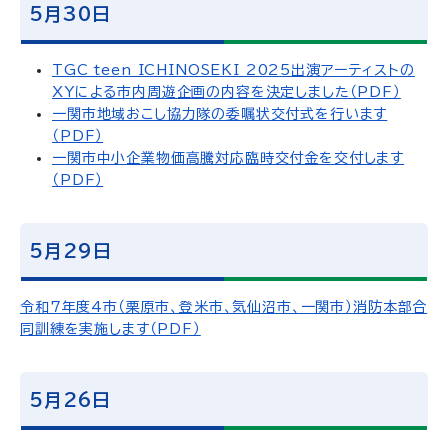
5月30日
TGC teen ICHINOSEKI 2025出演アーティストの
XYによる市内周遊企画の内容を決定しました（PDF）
一関市地域おこし協力隊の委嘱状交付式を行います
（PDF）
一関市中小企業物価高騰対応臨時交付金を交付します
（PDF）
5月29日
令和7年度4市（栗原市、登米市、気仙沼市、一関市）消防本部合
同訓練を実施します（PDF）
5月26日