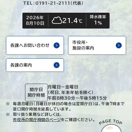
TEL：0191-21-2111（代表）
降水確率
2026年
今日の日付
今日の天気
21.4
℃
1
くもり
%
8月10日
市役所・
各課へお問い合わせ
施設の案内
各課の案内
月曜日～金曜日
開庁日
（祝日、年末年始を除く）
開庁時間
午前8時30分～午後5時15分
毎週月曜日（月曜日が休日の場合は翌開庁日）は、午後7時まで
窓口開庁時間を延長しています。
取り扱う業務など詳しくは、
市役所の開庁時間のページ
をご確認ください。