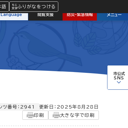
本語
ふりがなをつける
防災
・
緊急情報
Language
閲覧支援
メニュー
市公式
SNS
ンツ番号：2941
更新日：
2025年8月28日
印刷
大きな字で印刷