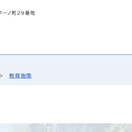
字一ノ町29番地
教育施策