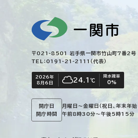
〒021-8501 岩手県一関市竹山町7番2号
TEL：0191-21-2111（代表）
降水確率
2026年
今日の日付
今日の天気
24.1
℃
0
%
8月6日
くもり
開庁日
月曜日～金曜日
（祝日、年末年始
開庁時間
午前8時30分～午後5時15分