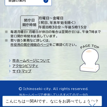
各課の案内
月曜日～金曜日
開庁日
（祝日、年末年始を除く）
開庁時間
午前8時30分～午後5時15分
毎週月曜日（月曜日が休日の場合は翌開庁日）は、午後7時まで
窓口開庁時間を延長しています。
取り扱う業務など詳しくは、
市役所の開庁時間のページ
をご確認ください。
市ホームページについて
アクセシビリティ
サイトマップ
© Ichinoseki-city. All rights reserved.
当ホームページで使用しているすべてのデータの
無断転載を禁じます。