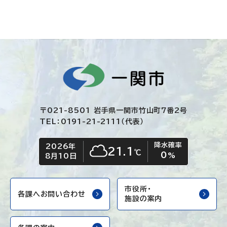
〒021-8501 岩手県一関市竹山町7番2号
TEL：0191-21-2111（代表）
降水確率
2026年
今日の日付
今日の天気
21.1
℃
0
くもり
%
8月10日
市役所・
各課へお問い合わせ
施設の案内