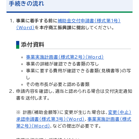
手続きの流れ
事業に着手する前に
補助金交付申請書（様式第1号）
（Word）
を
本庁商工振興課に提出
してください。
添付資料
事業実施計画書（様式第2号）（Word）
事業の詳細が確認できる書類の写し
事業に要する費用が確認できる書類(見積書等)の写
し
その他市長が必要と認める書類
申請内容を確認し、適当と認められる場合は交付決定通知
書を送付します。
※ 計画（補助金額等）に変更が生じた場合は、
変更（中止）
承認申請書（様式第3号）（Word）
、
事業実施計画書（様式
第2号）（Word）
、などの提出が必要です。