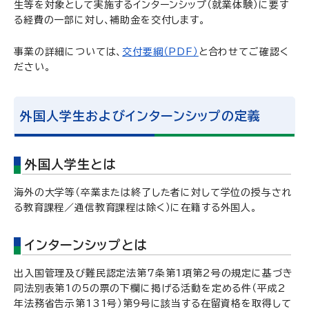
生等を対象として実施するインターンシップ（就業体験）に要す
る経費の一部に対し、補助金を交付します。
事業の詳細については、
交付要綱（PDF）
と合わせてご確認く
ださい。
外国人学生およびインターンシップの定義
外国人学生とは
海外の大学等（卒業または終了した者に対して学位の授与され
る教育課程／通信教育課程は除く）に在籍する外国人。
インターンシップとは
出入国管理及び難民認定法第7条第1項第2号の規定に基づき
同法別表第1の5の票の下欄に掲げる活動を定める件（平成2
年法務省告示第131号）第9号に該当する在留資格を取得して