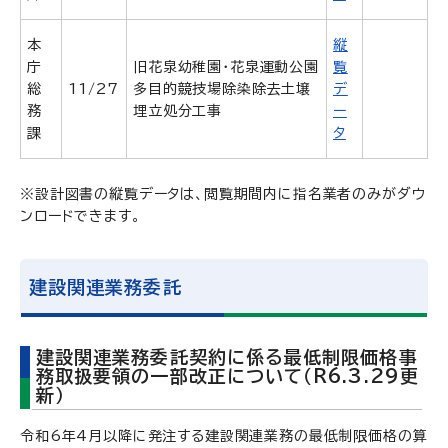
本
縦
庁
旧花泉幼稚園・花泉運動公園
覧
総
11/27
多目的競技場除染除去土壌
デ
務
埋立処分工事
ー
課
タ
※設計図書の縦覧データは、閲覧期間内に指名業者のみがダウ
ンロードできます。
建設関連業務委託
建設関連業務委託契約に係る最低制限価格事
務取扱要領の一部改正について（R6.3.29更
新）
令和6年4月以降に発注する建設関連業務の最低制限価格の算