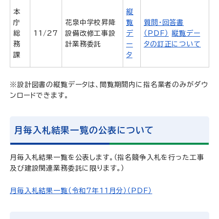
本
縦
庁
花泉中学校昇降
覧
質問・回答書
総
11/27
設備改修工事設
デ
（PDF）
縦覧デー
務
計業務委託
ー
タの訂正について
課
タ
※設計図書の縦覧データは、閲覧期間内に指名業者のみがダウ
ンロードできます。
月毎入札結果一覧の公表について
月毎入札結果一覧を公表します。（指名競争入札を行った工事
及び建設関連業務委託に限ります。）
月毎入札結果一覧（令和7年11月分）（PDF）