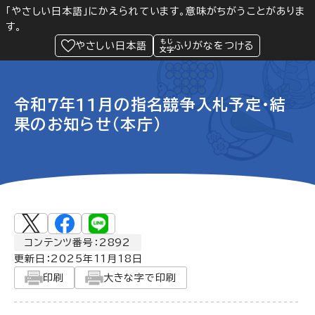
「やさしい日本語」にかえられています。意味がちがうことがありま
す。
防災
Language
閲覧支援
メニュー
緊急情報
やさしい日本語
ふりがなをつける
令和7年11月の指名競争入札予定・結
果のお知らせ(本庁)
コンテンツ番号：2892
更新日：
2025年11月18日
印刷
大きな字で印刷