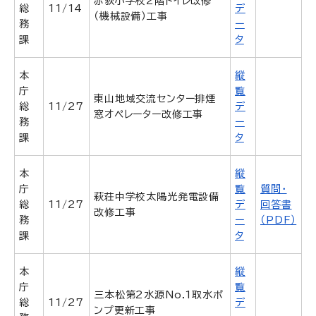
赤荻小学校2階トイレ改修
総
11/14
デ
（機械設備）工事
務
ー
課
タ
本
縦
庁
覧
東山地域交流センター排煙
総
11/27
デ
窓オペレーター改修工事
務
ー
課
タ
本
縦
庁
覧
質問・
萩荘中学校太陽光発電設備
総
11/27
デ
回答書
改修工事
務
ー
（PDF）
課
タ
本
縦
庁
覧
三本松第2水源No.1取水ポ
総
11/27
デ
ンプ更新工事