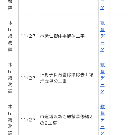
務
ー
課
タ
本
縦
庁
覧
総
11/27
市営仁郷住宅解体工事
デ
務
ー
課
タ
本
縦
庁
覧
旧釘子保育園除染除去土壌
総
11/27
デ
埋立処分工事
務
ー
課
タ
本
縦
庁
覧
市道増沢新沼線舗装修繕そ
総
11/27
デ
の2工事
務
ー
課
タ