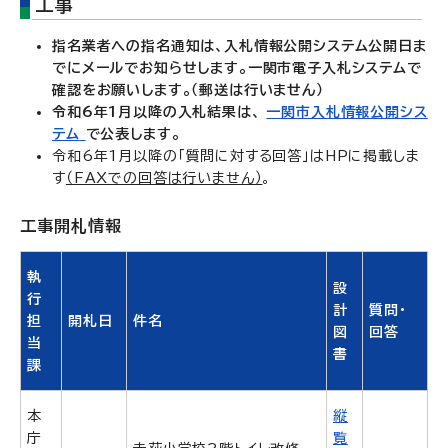
工事
指名業者への指名通知は、入札情報公開システム公開日ま
でにメールでお知らせします。一関市電子入札システムで
確認をお願いします。（郵送は行いません）
令和6年1月以降の入札結果は、
一関市入札情報公開シス
テム
で公表します。
令和6年1月以降の「質問に対する回答」はHPに掲載しま
す
（FAXでの回答は行いません）
。
工事開札情報
執
設
行
計
質問・
担
開札日
件名
図
回答
当
書
課
本
縦
庁
覧