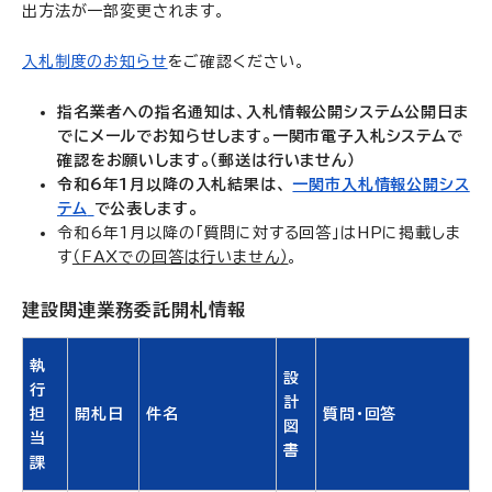
出方法が一部変更されます。
入札制度のお知らせ
をご確認ください。
指名業者への指名通知は、入札情報公開システム公開日ま
でにメールでお知らせします。一関市電子入札システムで
確認をお願いします。（郵送は行いません）
令和6年1月以降の入札結果は、
一関市入札情報公開シス
テム
で公表します。
令和6年1月以降の「質問に対する回答」はHPに掲載しま
す
（FAXでの回答は行いません）
。
建設関連業務委託開札情報
執
設
行
計
担
開札日
件名
質問・回答
図
当
書
課