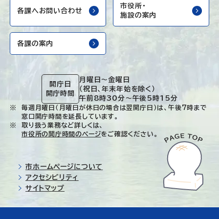
市役所・
各課へお問い合わせ
施設の案内
各課の案内
月曜日～金曜日
開庁日
（祝日、年末年始を除く）
開庁時間
午前8時30分～午後5時15分
毎週月曜日（月曜日が休日の場合は翌開庁日）は、午後7時まで
窓口開庁時間を延長しています。
取り扱う業務など詳しくは、
市役所の開庁時間のページ
をご確認ください。
市ホームページについて
アクセシビリティ
サイトマップ