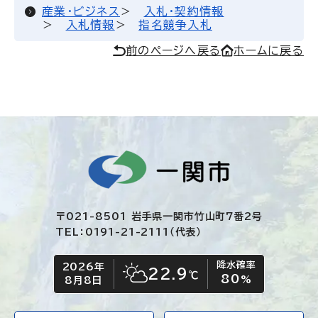
産業・ビジネス
入札・契約情報
入札情報
指名競争入札
前のページへ戻る
ホームに戻る
〒021-8501 岩手県一関市竹山町7番2号
TEL：0191-21-2111（代表）
降水確率
2026年
今日の日付
今日の天気
22.9
℃
80
晴れ時々くもり
%
8月8日