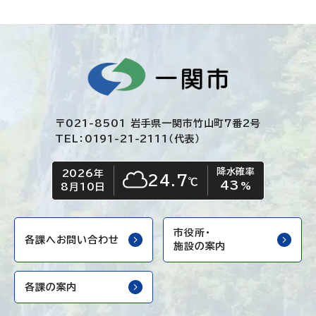
〒021-8501 岩手県一関市竹山町7番2号
TEL：0191-21-2111（代表）
降水確率
2026年
今日の日付
今日の天気
24.7
℃
43
くもり
%
8月10日
市役所・
各課へお問い合わせ
施設の案内
各課の案内