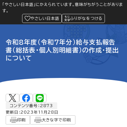
「やさしい日本語」にかえられています。意味がちがうことがありま
す。
防災
Language
閲覧支援
メニュー
緊急情報
やさしい日本語
ふりがなをつける
令和8年度(令和7年分)給与支払報告
書(総括表・個人別明細書)の作成・提出
について
コンテンツ番号：2873
更新日：
2023年11月28日
印刷
大きな字で印刷