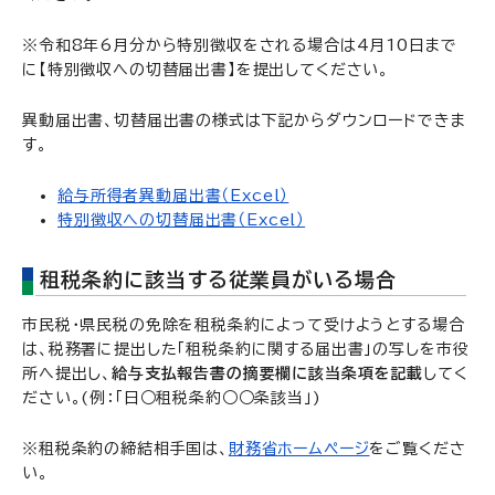
※令和8年6月分から特別徴収をされる場合は4月10日まで
に【特別徴収への切替届出書】を提出してください。
異動届出書、切替届出書の様式は下記からダウンロードできま
す。
給与所得者異動届出書（Excel）
特別徴収への切替届出書（Excel）
租税条約に該当する従業員がいる場合
市民税・県民税の免除を租税条約によって受けようとする場合
は、税務署に提出した「租税条約に関する届出書」の写しを市役
所へ提出し、
給与支払報告書の摘要欄に該当条項を記載
してく
ださい。(例：「日○租税条約○○条該当」)
※租税条約の締結相手国は、
財務省ホームページ
をご覧くださ
い。