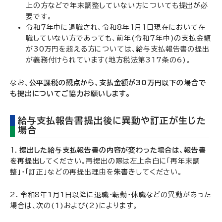
上の方などで年末調整していない方についても提出が必
要です。
令和7年中に退職され、令和8年1月1日現在において在
職していない方であっても、前年(令和7年中)の支払金額
が30万円を超える方については、給与支払報告書の提出
が義務付けられています(地方税法第317条の6)。
なお、
公平課税の観点から、支払金額が30万円以下の場合で
も提出についてご協力お願いします。
給与支払報告書提出後に異動や訂正が生じた
場合
1．
提出した給与支払報告書の内容が変わった場合は、報告書
を再提出
してください。再提出の際は左上余白に「再年末調
整」・「訂正」などの再提出理由を
朱書き
してください。
2．令和8年1月1日以降に退職・転勤・休職などの異動があった
場合は、次の(1)および(2)によります。