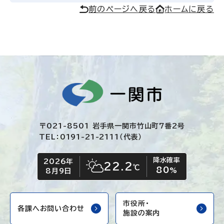
前のページへ戻る
ホームに戻る
〒021-8501 岩手県一関市竹山町7番2号
TEL：0191-21-2111（代表）
降水確率
2026年
今日の日付
今日の天気
22.2
℃
80
晴れ時々くもり
%
8月9日
市役所・
各課へお問い合わせ
施設の案内