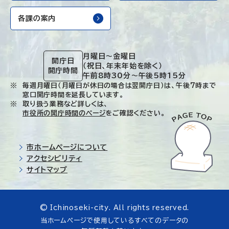
各課の案内
月曜日～金曜日
開庁日
（祝日、年末年始を除く）
開庁時間
午前8時30分～午後5時15分
毎週月曜日（月曜日が休日の場合は翌開庁日）は、午後7時まで
窓口開庁時間を延長しています。
取り扱う業務など詳しくは、
市役所の開庁時間のページ
をご確認ください。
市ホームページについて
アクセシビリティ
サイトマップ
© Ichinoseki-city. All rights reserved.
当ホームページで使用しているすべてのデータの