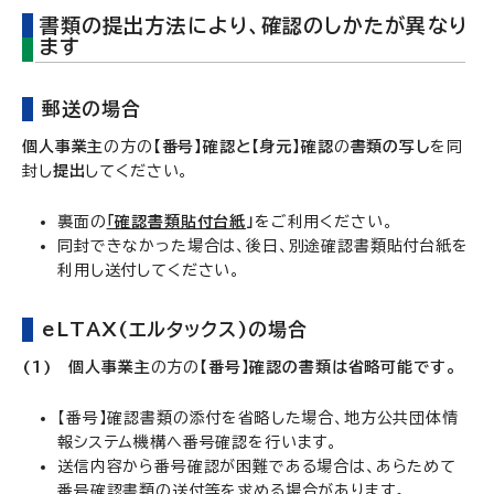
書類の提出方法により、確認のしかたが異なり
ます
郵送の場合
個人事業主
の方の
【番号】確認と【身元】確認
の
書類の写し
を同
封し
提出
してください。
裏面の
「確認書類貼付台紙
」
をご利用ください。
同封できなかった場合は、後日、別途確認書類貼付台紙を
利用し送付してください。
eLTAX(エルタックス)の場合
(1)
個人事業主
の方の
【番号】確認の書類は省略可能
です。
【番号】確認書類の添付を省略した場合、地方公共団体情
報システム機構へ番号確認を行います。
送信内容から番号確認が困難である場合は、あらためて
番号確認書類の送付等を求める場合があります。