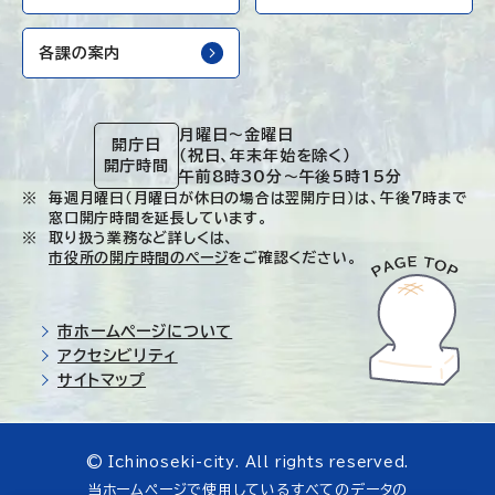
各課の案内
月曜日～金曜日
開庁日
（祝日、年末年始を除く）
開庁時間
午前8時30分～午後5時15分
毎週月曜日（月曜日が休日の場合は翌開庁日）は、午後7時まで
窓口開庁時間を延長しています。
取り扱う業務など詳しくは、
市役所の開庁時間のページ
をご確認ください。
市ホームページについて
アクセシビリティ
サイトマップ
© Ichinoseki-city. All rights reserved.
当ホームページで使用しているすべてのデータの