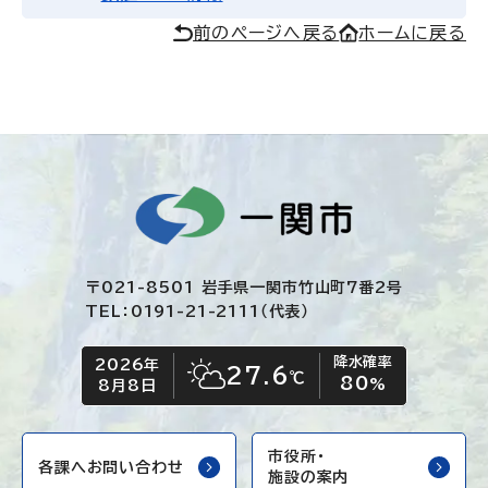
前のページへ戻る
ホームに戻る
〒021-8501 岩手県一関市竹山町7番2号
TEL：0191-21-2111（代表）
降水確率
2026年
今日の日付
今日の天気
27.6
℃
80
晴れ時々くもり
%
8月8日
市役所・
各課へお問い合わせ
施設の案内