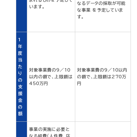
まれるものを予定して
なるデータの採取が可能
います。
な事業 を予定していま
す。
1
年
度
当
た
対象事業費の9／10
対象事業費の9／10以内
り
以内の額で、上限額は
の額で、上限額は270万
の
450万円
円
支
援
金
の
額
事業の実施に必要と
なる経費（人件費、店