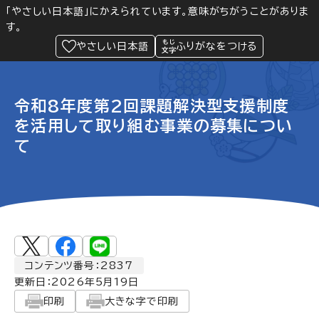
「やさしい日本語」にかえられています。意味がちがうことがありま
す。
防災
Language
閲覧支援
メニュー
緊急情報
やさしい日本語
ふりがなをつける
令和8年度第2回課題解決型支援制度
を活用して取り組む事業の募集につい
て
コンテンツ番号：2837
更新日：
2026年5月19日
印刷
大きな字で印刷