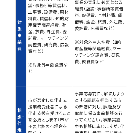
事業の実施に必要となる
舗・事務所等賃借料、
経費（店舗・事務所等賃借
工事費、設備費、原材
料、設備費、原材料費、賃
料費、賃借料、知的財
借料、謝金、旅費、外注費、
対
産権等関連経費、謝
委託費、広報費など）
象
金、旅費、外注費、委
事
託費、マーケティング
業
※対象外＝人件費、知的
調査費、研究費、広報
費
財産権等関連経費、マー
費など）
ケティング調査費、研究
費、飲食費など
※対象外＝飲食費な
ど
事業応募前に、解決しよう
市が選定した伴走支
とする課題を担当する市
援業務受託者による
の部署に対し、課題及び
相
伴走支援を受けること
取組に係る事前相談を行
談・
を必須とします（市が
ってください。事業実施
伴
不要と認める場合を
中も相談に応じますが、伴
走