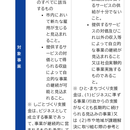
のすべてに該当
るサービスの供
するもの
給が十分でない
市内におい
こと。
て新たな雇
提供するサービ
用が生じる
スの対価及びこ
と見込まれ
れ以外の収入等
ること。
によって自立的
提供するサ
対
な事業の継続が
ービスの対
象
見込まれること
価として得
事
又は社会実験的
られる収益
業
に事業実施する
によって自
ものであるこ
立的な事業
と。
の継続が可
※ ひと・まちづくり支援
能と見込ま
金は、(1)ビジネスに準ず
れること。
る事業（行政からの支援
※ しごとづくり支援
がなくとも長期的に続け
金は、ビジネスとして
られる見込みの事業）又
成立する事業であっ
は (2)市や地域が課題解
て、事業が継続的に営
決に取り組む際の参考と