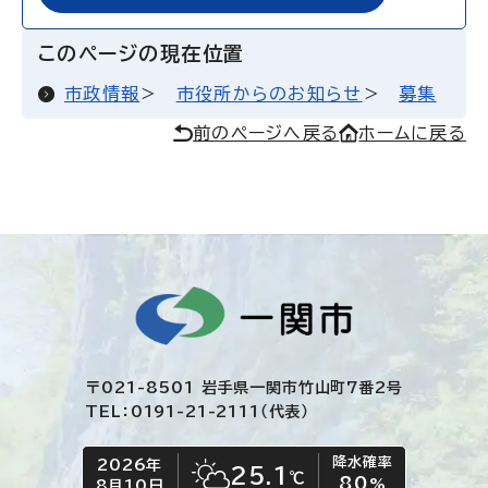
このページの現在位置
市政情報
市役所からのお知らせ
募集
前のページへ戻る
ホームに戻る
〒021-8501 岩手県一関市竹山町7番2号
TEL：0191-21-2111（代表）
降水確率
2026年
今日の日付
今日の天気
25.1
℃
80
晴れ時々くもり
%
8月10日