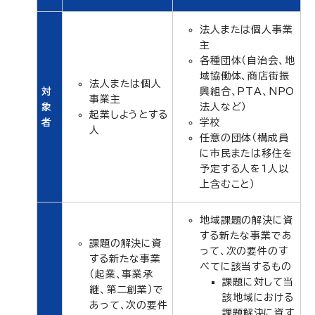
法人または個人事業
主
各種団体（自治会、地
域協働体、商店街振
法人または個人
対
興組合、PTA、NPO
事業主
象
法人など）
起業しようとする
者
学校
人
任意の団体（構成員
に市民または移住を
予定する人を1人以
上含むこと）
地域課題の解決に資
する新たな事業であ
課題の解決に資
って、次の要件のす
する新たな事業
べてに該当するもの
（起業、事業承
課題に対して当
継、第二創業）で
該地域における
あって、次の要件
課題解決に資す