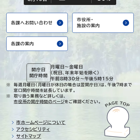
市役所・
各課へお問い合わせ
施設の案内
各課の案内
月曜日～金曜日
開庁日
（祝日、年末年始を除く）
開庁時間
午前8時30分～午後5時15分
毎週月曜日（月曜日が休日の場合は翌開庁日）は、午後7時まで
窓口開庁時間を延長しています。
取り扱う業務など詳しくは、
市役所の開庁時間のページ
をご確認ください。
市ホームページについて
アクセシビリティ
サイトマップ