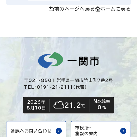
前のページへ戻る
ホームに戻る
〒021-8501 岩手県一関市竹山町7番2号
TEL：0191-21-2111（代表）
降水確率
2026年
今日の日付
今日の天気
21.2
℃
0
くもり
%
8月10日
市役所・
各課へお問い合わせ
施設の案内