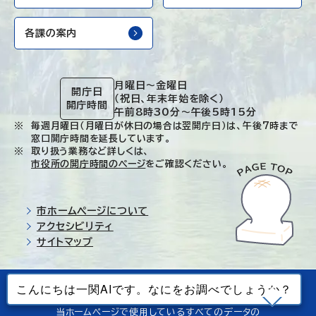
各課の案内
月曜日～金曜日
開庁日
（祝日、年末年始を除く）
開庁時間
午前8時30分～午後5時15分
毎週月曜日（月曜日が休日の場合は翌開庁日）は、午後7時まで
窓口開庁時間を延長しています。
取り扱う業務など詳しくは、
市役所の開庁時間のページ
をご確認ください。
市ホームページについて
アクセシビリティ
サイトマップ
© Ichinoseki-city. All rights reserved.
当ホームページで使用しているすべてのデータの