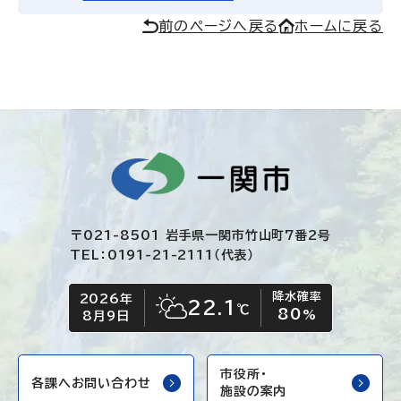
前のページへ戻る
ホームに戻る
〒021-8501 岩手県一関市竹山町7番2号
TEL：0191-21-2111（代表）
降水確率
2026年
今日の日付
今日の天気
22.1
℃
80
晴れ時々くもり
%
8月9日
市役所・
各課へお問い合わせ
施設の案内