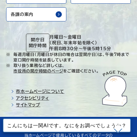
各課の案内
月曜日～金曜日
開庁日
（祝日、年末年始を除く）
開庁時間
午前8時30分～午後5時15分
毎週月曜日（月曜日が休日の場合は翌開庁日）は、午後7時まで
窓口開庁時間を延長しています。
取り扱う業務など詳しくは、
市役所の開庁時間のページ
をご確認ください。
市ホームページについて
アクセシビリティ
サイトマップ
© Ichinoseki-city. All rights reserved.
当ホームページで使用しているすべてのデータの