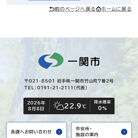
前のページへ戻る
ホームに戻る
〒021-8501 岩手県一関市竹山町7番2号
TEL：0191-21-2111（代表）
降水確率
2026年
今日の日付
今日の天気
22.9
℃
0
晴れ時々くもり
%
8月8日
市役所・
各課へお問い合わせ
施設の案内