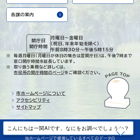
各課の案内
月曜日～金曜日
開庁日
（祝日、年末年始を除く）
開庁時間
午前8時30分～午後5時15分
毎週月曜日（月曜日が休日の場合は翌開庁日）は、午後7時まで
窓口開庁時間を延長しています。
取り扱う業務など詳しくは、
市役所の開庁時間のページ
をご確認ください。
市ホームページについて
アクセシビリティ
サイトマップ
© Ichinoseki-city. All rights reserved.
当ホームページで使用しているすべてのデータの