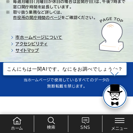
毎週月曜日（月曜日が休日の場合は翌開庁日）は、午後7時まで
窓口開庁時間を延長しています。
取り扱う業務など詳しくは、
市役所の開庁時間のページ
をご確認ください。
市ホームページについて
アクセシビリティ
サイトマップ
© Ichinoseki-city. All rights reserved.
当ホームページで使用しているすべてのデータの
無断転載を禁じます。
検索
SNS
ホーム
メニュー