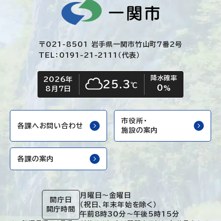
〒021-8501 岩手県一関市竹山町7番2号
TEL：0191-21-2111（代表）
降水確率
2026年
今日の日付
今日の天気
25.3
℃
0
くもり
%
8月7日
市役所・
各課へお問い合わせ
施設の案内
各課の案内
月曜日～金曜日
開庁日
（祝日、年末年始を除く）
開庁時間
午前8時30分～午後5時15分