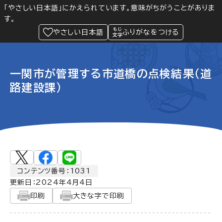
「やさしい日本語」にかえられています。意味がちがうことがありま
す。
防災
Language
閲覧支援
メニュー
緊急情報
やさしい日本語
ふりがなをつける
一関市が管理する市道橋の点検結果（道
路建設課）
コンテンツ番号：1031
更新日：
2024年4月4日
印刷
大きな字で印刷