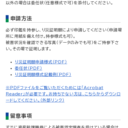
以外の場合は委任状（任意様式で可）を添付してください。
申請方法
必ず印鑑を持参し、り災証明願により申請してください（申請場
所に用紙を備え付け。持参様式も可）。
被害状況を確認できる写真（データのみでも可）をご持参下さ
い。その場で証明します。
り災証明願申請様式（PDF）
委任状（PDF）
り災証明願様式記載例（PDF）
※PDFファイルをご覧いただくためには「Acrobat
Reader」が必要です。お持ちでない方は、こちらからダウンロ
ードしてください。（外部リンク）
留意事項
すでに資産税課職員による被害認定調査を受けている場合は、