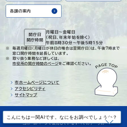
各課の案内
月曜日～金曜日
開庁日
（祝日、年末年始を除く）
開庁時間
午前8時30分～午後5時15分
毎週月曜日（月曜日が休日の場合は翌開庁日）は、午後7時まで
窓口開庁時間を延長しています。
取り扱う業務など詳しくは、
市役所の開庁時間のページ
をご確認ください。
市ホームページについて
アクセシビリティ
サイトマップ
© Ichinoseki-city. All rights reserved.
当ホームページで使用しているすべてのデータの