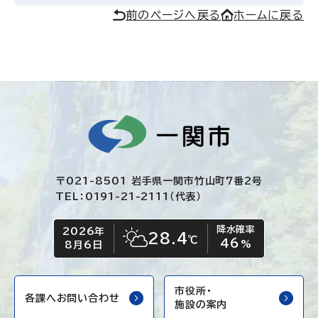
前のページへ戻る
ホームに戻る
〒021-8501 岩手県一関市竹山町7番2号
TEL：0191-21-2111（代表）
降水確率
2026年
今日の日付
今日の天気
28.4
℃
46
晴れ時々くもり
%
8月6日
市役所・
各課へお問い合わせ
施設の案内