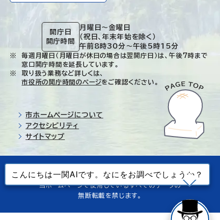
月曜日～金曜日
開庁日
（祝日、年末年始を除く）
開庁時間
午前8時30分～午後5時15分
毎週月曜日（月曜日が休日の場合は翌開庁日）は、午後7時まで
窓口開庁時間を延長しています。
取り扱う業務など詳しくは、
市役所の開庁時間のページ
をご確認ください。
市ホームページについて
アクセシビリティ
サイトマップ
© Ichinoseki-city. All rights reserved.
当ホームページで使用しているすべてのデータの
無断転載を禁じます。