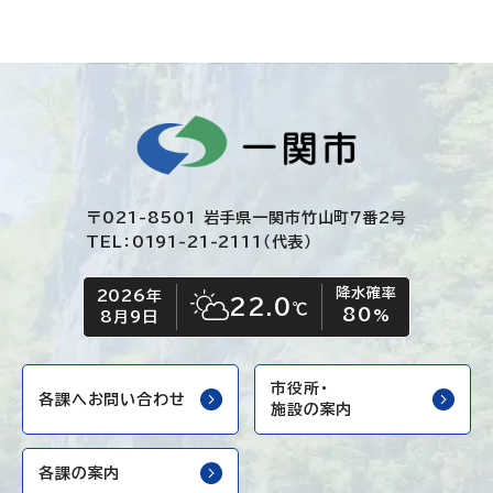
〒021-8501 岩手県一関市竹山町7番2号
TEL：0191-21-2111（代表）
降水確率
2026年
今日の日付
今日の天気
22.0
℃
80
晴れ時々くもり
%
8月9日
市役所・
各課へお問い合わせ
施設の案内
各課の案内