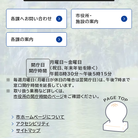
市役所・
各課へお問い合わせ
施設の案内
各課の案内
月曜日～金曜日
開庁日
（祝日、年末年始を除く）
開庁時間
午前8時30分～午後5時15分
毎週月曜日（月曜日が休日の場合は翌開庁日）は、午後7時まで
窓口開庁時間を延長しています。
取り扱う業務など詳しくは、
市役所の開庁時間のページ
をご確認ください。
市ホームページについて
アクセシビリティ
サイトマップ