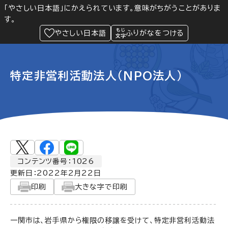
「やさしい日本語」にかえられています。意味がちがうことがありま
す。
防災
Language
閲覧支援
メニュー
緊急情報
やさしい日本語
ふりがなをつける
特定非営利活動法人（NPO法人）
コンテンツ番号：1026
更新日：
2022年2月22日
印刷
大きな字で印刷
一関市は、岩手県から権限の移譲を受けて、特定非営利活動法