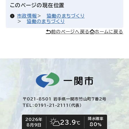
このページの現在位置
市政情報
協働のまちづくり
協働のまちづくり
前のページへ戻る
ホームに戻る
〒021-8501 岩手県一関市竹山町7番2号
TEL：0191-21-2111（代表）
降水確率
2026年
今日の日付
今日の天気
23.9
℃
80
晴れ時々くもり
%
8月9日