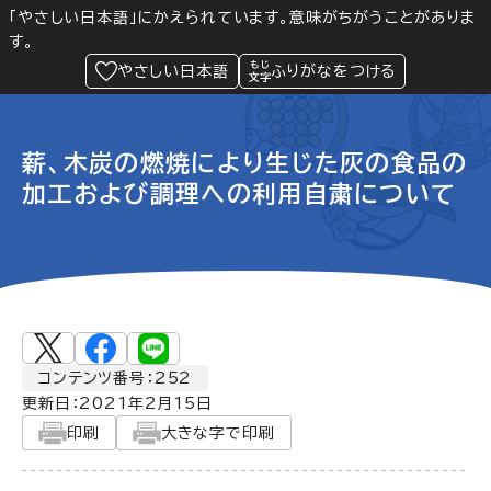
「やさしい日本語」にかえられています。意味がちがうことがありま
す。
防災
Language
閲覧支援
メニュー
緊急情報
やさしい日本語
ふりがなをつける
薪、木炭の燃焼により生じた灰の食品の
加工および調理への利用自粛について
コンテンツ番号：252
更新日：
2021年2月15日
印刷
大きな字で印刷