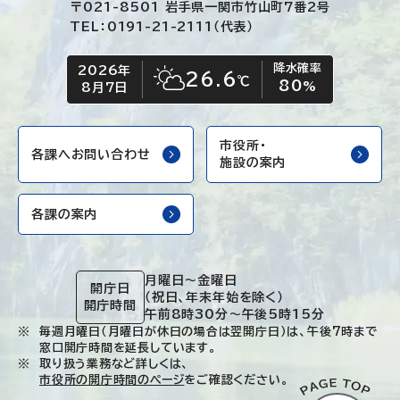
〒021-8501 岩手県一関市竹山町7番2号
TEL：0191-21-2111（代表）
降水確率
2026年
今日の日付
今日の天気
26.6
℃
80
晴れ時々くもり
%
8月7日
市役所・
各課へお問い合わせ
施設の案内
各課の案内
月曜日～金曜日
開庁日
（祝日、年末年始を除く）
開庁時間
午前8時30分～午後5時15分
毎週月曜日（月曜日が休日の場合は翌開庁日）は、午後7時まで
窓口開庁時間を延長しています。
取り扱う業務など詳しくは、
市役所の開庁時間のページ
をご確認ください。