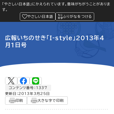
「やさしい日本語」にかえられています。意味がちがうことがありま
す。
防災
Language
閲覧支援
メニュー
緊急情報
やさしい日本語
ふりがなをつける
広報いちのせき「I-style」2013年4
月1日号
コンテンツ番号：1337
更新日：
2013年3月25日
印刷
大きな字で印刷