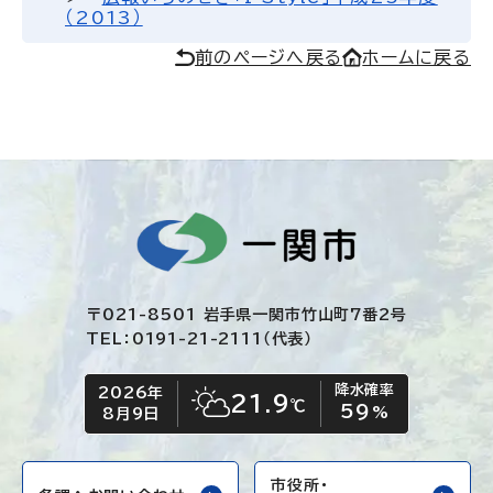
（2013）
前のページへ戻る
ホームに戻る
〒021-8501 岩手県一関市竹山町7番2号
TEL：0191-21-2111（代表）
降水確率
2026年
今日の日付
今日の天気
21.9
℃
59
晴れ時々くもり
%
8月9日
市役所・