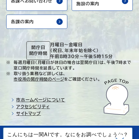
各課へお問い合わせ
施設の案内
各課の案内
月曜日～金曜日
開庁日
（祝日、年末年始を除く）
開庁時間
午前8時30分～午後5時15分
毎週月曜日（月曜日が休日の場合は翌開庁日）は、午後7時まで
窓口開庁時間を延長しています。
取り扱う業務など詳しくは、
市役所の開庁時間のページ
をご確認ください。
市ホームページについて
アクセシビリティ
サイトマップ
© Ichinoseki-city. All rights reserved.