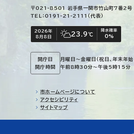
〒021-8501 岩手県一関市竹山町7番2号
TEL：0191-21-2111（代表）
降水確率
2026年
今日の日付
今日の天気
23.9
℃
0
%
8月8日
晴れ時々くもり
開庁日
月曜日～金曜日
（祝日、年末年始
開庁時間
午前8時30分～午後5時15分
市ホームページについて
アクセシビリティ
サイトマップ