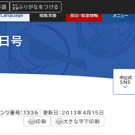
本語
ふりがなをつける
防災
・
緊急情報
Language
閲覧支援
メニュー
5日号
市公式
SNS
ンツ番号：1336
更新日：
2013年4月15日
印刷
大きな字で印刷