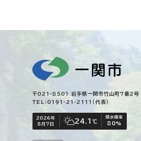
〒021-8501 岩手県一関市竹山町7番2号
TEL：0191-21-2111（代表）
降水確率
2026年
今日の日付
今日の天気
24.1
℃
80
%
8月7日
晴れ時々くもり