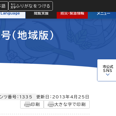
本語
ふりがなをつける
防災
・
緊急情報
Language
閲覧支援
メニュー
日号（地域版）
市公式
SNS
ンツ番号：1335
更新日：
2013年4月25日
印刷
大きな字で印刷