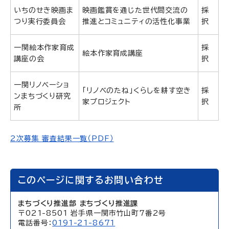
いちのせき映画ま
映画鑑賞を通じた世代間交流の
採
つり実行委員会
推進とコミュニティの活性化事業
択
一関絵本作家育成
採
絵本作家育成講座
講座の会
択
一関リノベーショ
「リノベのたね」くらしを耕す空き
採
ンまちづくり研究
家プロジェクト
択
所
2次募集 審査結果一覧（PDF）
このページに関するお問い合わせ
まちづくり推進部 まちづくり推進課
〒021-8501 岩手県一関市竹山町7番2号
電話番号：
0191-21-8671