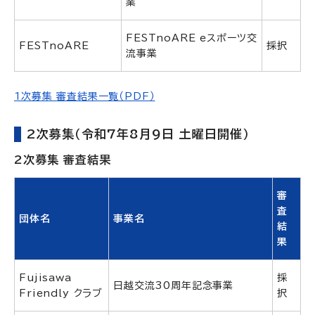
業
FESTnoARE eスポーツ交
FESTnoARE
採択
流事業
1次募集 審査結果一覧（PDF）
2次募集（令和7年8月9日 土曜日開催）
2次募集 審査結果
審
査
団体名
事業名
結
果
Fujisawa
採
日越交流30周年記念事業
Friendly クラブ
択