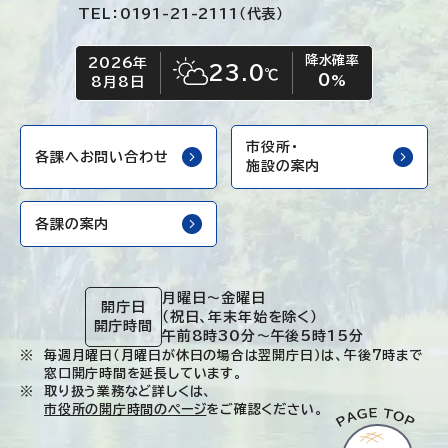
TEL：0191-21-2111（代表）
降水確率
2026年
今日の日付
今日の天気
23.0
℃
0
晴れ時々くもり
%
8月8日
市役所・
各課へお問い合わせ
施設の案内
各課の案内
月曜日～金曜日
開庁日
（祝日、年末年始を除く）
開庁時間
午前8時30分～午後5時15分
毎週月曜日（月曜日が休日の場合は翌開庁日）は、午後7時まで
窓口開庁時間を延長しています。
取り扱う業務など詳しくは、
市役所の開庁時間のページ
をご確認ください。