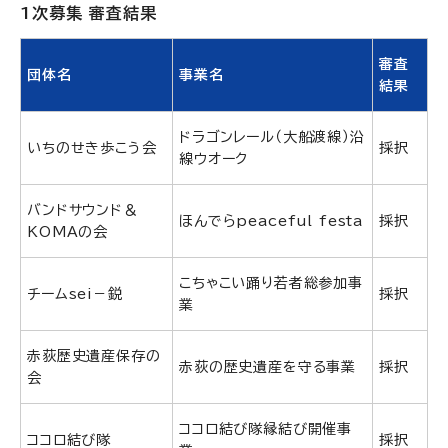
1次募集 審査結果
審査
団体名
事業名
結果
ドラゴンレール（大船渡線）沿
いちのせき歩こう会
採択
線ウオーク
バンドサウンド＆
ほんでらpeaceful festa
採択
KOMAの会
こちゃこい踊り若者総参加事
チームsei－鋭
採択
業
赤荻歴史遺産保存の
赤荻の歴史遺産を守る事業
採択
会
ココロ結び隊縁結び開催事
ココロ結び隊
採択