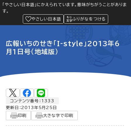
「やさしい日本語」にかえられています。意味がちがうことがありま
す。
防災
Language
閲覧支援
メニュー
緊急情報
やさしい日本語
ふりがなをつける
広報いちのせき「I-style」2013年6
月1日号（地域版）
コンテンツ番号：1333
更新日：
2013年5月25日
印刷
大きな字で印刷