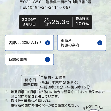
〒021-8501 岩手県一関市竹山町7番2号
TEL：0191-21-2111（代表）
降水確率
2026年
今日の日付
今日の天気
25.3
℃
100
雨
%
8月8日
市役所・
各課へお問い合わせ
施設の案内
各課の案内
月曜日～金曜日
開庁日
（祝日、年末年始を除く）
開庁時間
午前8時30分～午後5時15分
毎週月曜日（月曜日が休日の場合は翌開庁日）は、午後7時まで
窓口開庁時間を延長しています。
取り扱う業務など詳しくは、
市役所の開庁時間のページ
をご確認ください。