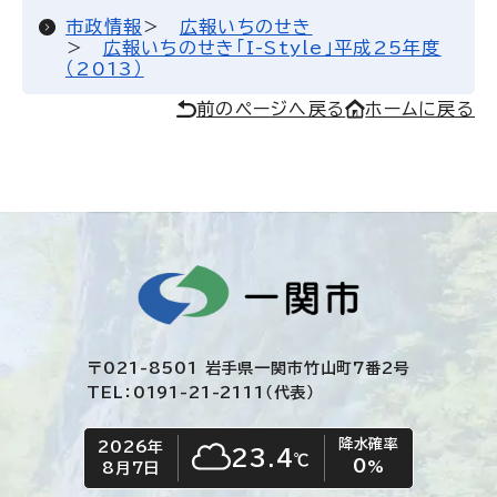
市政情報
広報いちのせき
広報いちのせき「I-Style」平成25年度
（2013）
前のページへ戻る
ホームに戻る
〒021-8501 岩手県一関市竹山町7番2号
TEL：0191-21-2111（代表）
降水確率
2026年
今日の日付
今日の天気
23.4
℃
0
くもり
%
8月7日