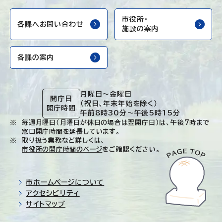
市役所・
各課へお問い合わせ
施設の案内
各課の案内
月曜日～金曜日
開庁日
（祝日、年末年始を除く）
開庁時間
午前8時30分～午後5時15分
毎週月曜日（月曜日が休日の場合は翌開庁日）は、午後7時まで
窓口開庁時間を延長しています。
取り扱う業務など詳しくは、
市役所の開庁時間のページ
をご確認ください。
市ホームページについて
アクセシビリティ
サイトマップ