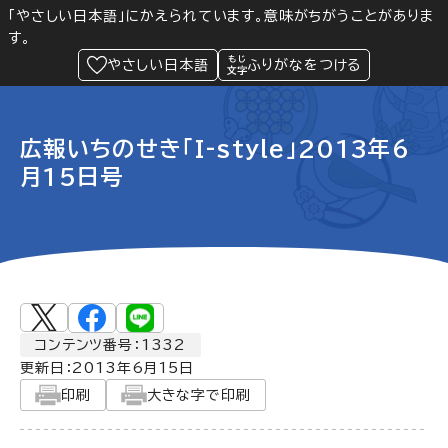
「やさしい日本語」にかえられています。意味がちがうことがありま
す。
防災
Language
閲覧支援
メニュー
緊急情報
やさしい日本語
ふりがなをつける
広報いちのせき「I-style」2013年6
月15日号
コンテンツ番号：1332
更新日：
2013年6月15日
印刷
大きな字で印刷