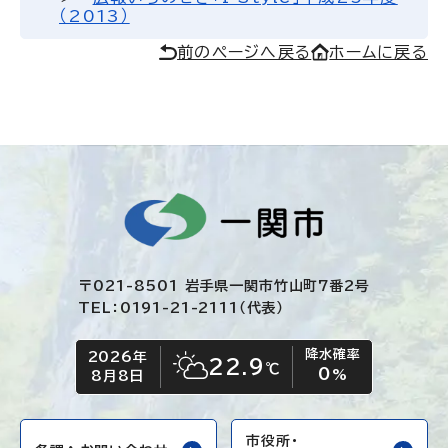
（2013）
前のページへ戻る
ホームに戻る
〒021-8501 岩手県一関市竹山町7番2号
TEL：0191-21-2111（代表）
降水確率
2026年
今日の日付
今日の天気
22.9
℃
0
晴れ時々くもり
%
8月8日
市役所・