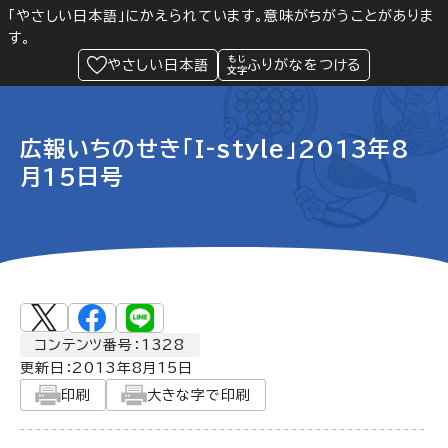
「やさしい日本語」にかえられています。意味がちがうことがありま
す。
防災
Language
閲覧支援
メニュー
緊急情報
やさしい日本語
ふりがなをつける
広報いちのせき「I-style」2013年8
月15日号
コンテンツ番号：1328
更新日：
2013年8月15日
印刷
大きな字で印刷