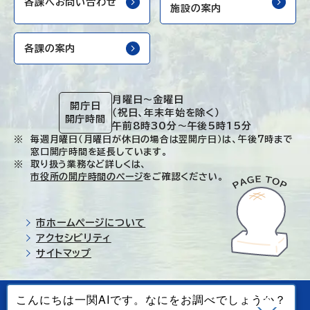
各課へお問い合わせ
施設の案内
各課の案内
月曜日～金曜日
開庁日
（祝日、年末年始を除く）
開庁時間
午前8時30分～午後5時15分
毎週月曜日（月曜日が休日の場合は翌開庁日）は、午後7時まで
窓口開庁時間を延長しています。
取り扱う業務など詳しくは、
市役所の開庁時間のページ
をご確認ください。
市ホームページについて
アクセシビリティ
サイトマップ
© Ichinoseki-city. All rights reserved.