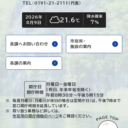
TEL：0191-21-2111（代表）
降水確率
2026年
今日の日付
今日の天気
21.6
℃
7
くもり
%
8月9日
市役所・
各課へお問い合わせ
施設の案内
各課の案内
月曜日～金曜日
開庁日
（祝日、年末年始を除く）
開庁時間
午前8時30分～午後5時15分
毎週月曜日（月曜日が休日の場合は翌開庁日）は、午後7時まで
窓口開庁時間を延長しています。
取り扱う業務など詳しくは、
市役所の開庁時間のページ
をご確認ください。