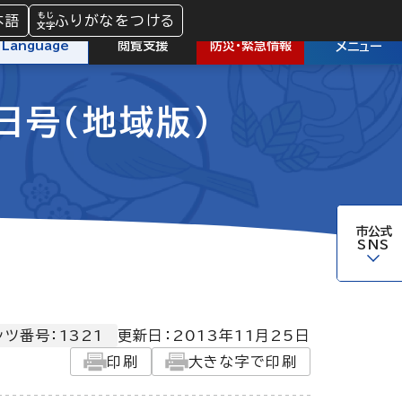
本語
ふりがなをつける
防災
・
緊急情報
Language
閲覧支援
メニュー
1日号（地域版）
市公式
SNS
ツ番号：1321
更新日：
2013年11月25日
印刷
大きな字で印刷