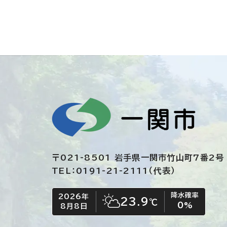
〒021-8501 岩手県一関市竹山町7番2号
TEL：0191-21-2111（代表）
降水確率
2026年
今日の日付
今日の天気
23.9
℃
0
%
8月8日
晴れ時々くもり