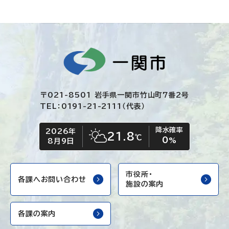
〒021-8501 岩手県一関市竹山町7番2号
TEL：0191-21-2111（代表）
降水確率
2026年
今日の日付
今日の天気
21.8
℃
0
晴れ時々くもり
%
8月9日
市役所・
各課へお問い合わせ
施設の案内
各課の案内