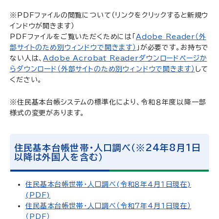
※PDFファイルの閲覧について（リンクをクリックすると新規ウ
インドウが開きます）
PDFファイルをご覧いただくためには「
Adobe Reader（外
部サイトのため別ウィンドウで開きます）
」が必要です。お持ちで
ない人は、
Adobe Acrobat Readerダウンロードページか
らダウンロード（外部サイトのため別ウィンドウで開きます）
して
ください。
※住民基本台帳システムの標準化により、
令和８年度以降
一部
様式の変更があります。
住民基本台帳世帯・人口調べ（※24年8月1日
以降は外国人を含む）
住民基本台帳世帯・人口調べ(令和８年４月１日現在)
(PDF)
住民基本台帳世帯・人口調べ（令和7年4月1日現在）
（PDF）