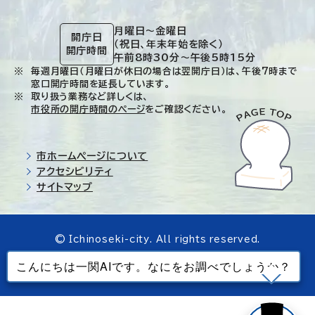
月曜日～金曜日
開庁日
（祝日、年末年始を除く）
開庁時間
午前8時30分～午後5時15分
毎週月曜日（月曜日が休日の場合は翌開庁日）は、午後7時まで
窓口開庁時間を延長しています。
取り扱う業務など詳しくは、
市役所の開庁時間のページ
をご確認ください。
市ホームページについて
アクセシビリティ
サイトマップ
© Ichinoseki-city. All rights reserved.
当ホームページで使用しているすべてのデータの
無断転載を禁じます。