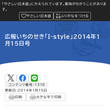
「やさしい日本語」にかえられています。意味がちがうことがありま
す。
防災
Language
閲覧支援
メニュー
緊急情報
やさしい日本語
ふりがなをつける
広報いちのせき「I-style」2014年1
月15日号
コンテンツ番号：1318
更新日：
2014年1月15日
印刷
大きな字で印刷