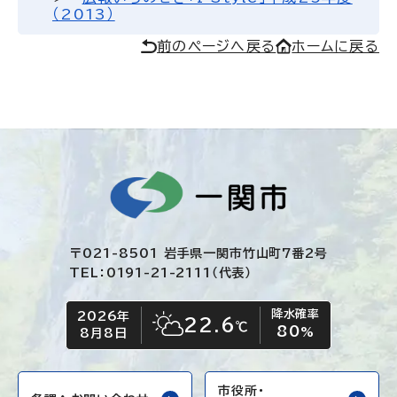
（2013）
前のページへ戻る
ホームに戻る
〒021-8501 岩手県一関市竹山町7番2号
TEL：0191-21-2111（代表）
降水確率
2026年
今日の日付
今日の天気
22.6
℃
80
晴れ時々くもり
%
8月8日
市役所・