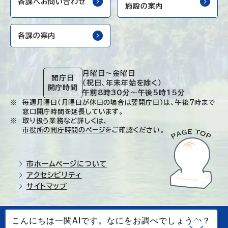
各課へお問い合わせ
施設の案内
各課の案内
月曜日～金曜日
開庁日
（祝日、年末年始を除く）
開庁時間
午前8時30分～午後5時15分
毎週月曜日（月曜日が休日の場合は翌開庁日）は、午後7時まで
窓口開庁時間を延長しています。
取り扱う業務など詳しくは、
市役所の開庁時間のページ
をご確認ください。
市ホームページについて
アクセシビリティ
サイトマップ
© Ichinoseki-city. All rights reserved.