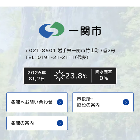
〒021-8501 岩手県一関市竹山町7番2号
TEL：0191-21-2111（代表）
降水確率
2026年
今日の日付
今日の天気
23.8
℃
0
晴れ
%
8月7日
市役所・
各課へお問い合わせ
施設の案内
各課の案内