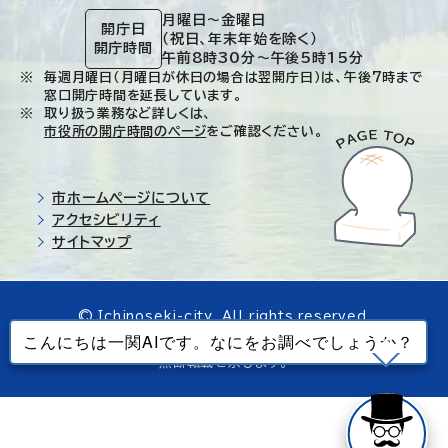
月曜日～金曜日
開庁日
（祝日、年末年始を除く）
開庁時間
午前8時30分～午後5時15分
毎週月曜日（月曜日が休日の場合は翌開庁日）は、午後7時まで
窓口開庁時間を延長しています。
取り扱う業務など詳しくは、
市役所の開庁時間のページ
をご確認ください。
市ホームページについて
アクセシビリティ
サイトマップ
© Ichinoseki-city. All rights reserved.
当ホームページで使用しているすべてのデータの
無断転載を禁じます。