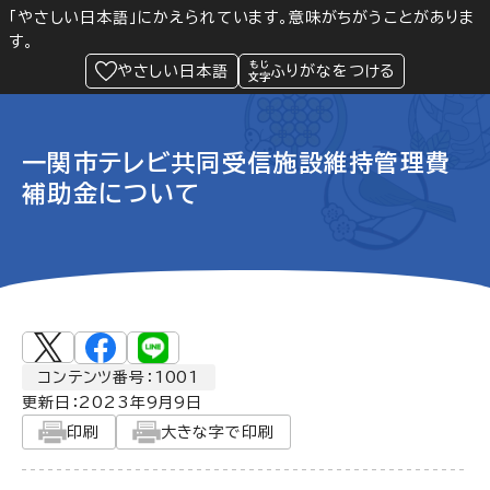
「やさしい日本語」にかえられています。意味がちがうことがありま
す。
防災
Language
閲覧支援
メニュー
緊急情報
やさしい日本語
ふりがなをつける
一関市テレビ共同受信施設維持管理費
補助金について
コンテンツ番号：1001
更新日：
2023年9月9日
印刷
大きな字で印刷