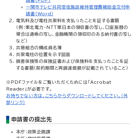
請書（PDF）
一関市テレビ共同受信施設維持管理費補助金交付申
請書（Word）
電気料及び電柱共架料を支払ったことを証する書類
（例：東北電力・NTT東日本の領収書の写し、口座振替の
場合は通帳の写し、金融機関の領収印のある納付書の写し
など）
共聴組合の構成員名簿
共架電柱の位置を示す図面
損害保険等の保険証書および保険料を支払ったことを証
する書類（契約期間と再調達価額が記載されていること）
※PDFファイルをご覧いただくためには「Acrobat
Reader」が必要です。
お持ちでない方は、こちらからダウンロードしてください。（外
部リンク）
申請書の提出先
本庁：政策企画課