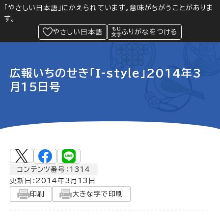
「やさしい日本語」にかえられています。意味がちがうことがありま
す。
防災
Language
閲覧支援
メニュー
緊急情報
やさしい日本語
ふりがなをつける
広報いちのせき「I-style」2014年3
月15日号
コンテンツ番号：1314
更新日：
2014年3月13日
印刷
大きな字で印刷