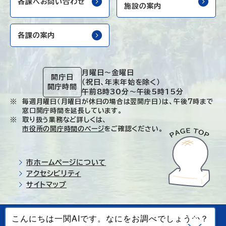
各課へお問い合わせ
施設の案内
各課の案内
月曜日～金曜日
開庁日
（祝日、年末年始を除く）
開庁時間
午前8時30分～午後5時15分
毎週月曜日（月曜日が休日の場合は翌開庁日）は、午後7時まで
窓口開庁時間を延長しています。
取り扱う業務など詳しくは、
市役所の開庁時間のページ
をご確認ください。
市ホームページについて
アクセシビリティ
サイトマップ
© Ichinoseki-city. All rights reserved.