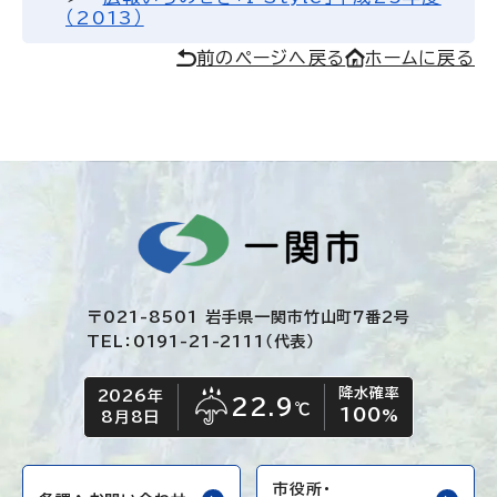
（2013）
前のページへ戻る
ホームに戻る
〒021-8501 岩手県一関市竹山町7番2号
TEL：0191-21-2111（代表）
降水確率
2026年
今日の日付
今日の天気
22.9
℃
100
雨
%
8月8日
市役所・