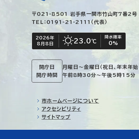
〒021-8501 岩手県一関市竹山町7番2号
TEL：0191-21-2111（代表）
降水確率
2026年
今日の日付
今日の天気
23.0
℃
0
%
8月8日
晴れ
開庁日
月曜日～金曜日
（祝日、年末年始
開庁時間
午前8時30分～午後5時15分
市ホームページについて
アクセシビリティ
サイトマップ