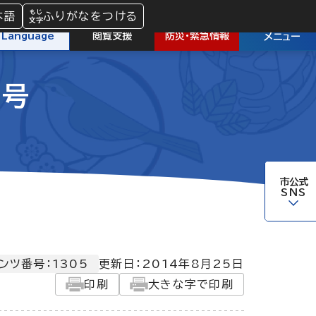
本語
ふりがなをつける
防災
・
緊急情報
Language
閲覧支援
メニュー
日号
市公式
SNS
ンツ番号：1305
更新日：
2014年8月25日
印刷
大きな字で印刷