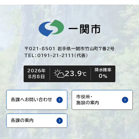
〒021-8501 岩手県一関市竹山町7番2号
TEL：0191-21-2111（代表）
降水確率
2026年
今日の日付
今日の天気
23.9
℃
0
晴れ時々くもり
%
8月8日
市役所・
各課へお問い合わせ
施設の案内
各課の案内