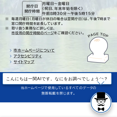
月曜日～金曜日
開庁日
（祝日、年末年始を除く）
開庁時間
午前8時30分～午後5時15分
毎週月曜日（月曜日が休日の場合は翌開庁日）は、午後7時まで
窓口開庁時間を延長しています。
取り扱う業務など詳しくは、
市役所の開庁時間のページ
をご確認ください。
市ホームページについて
アクセシビリティ
サイトマップ
© Ichinoseki-city. All rights reserved.
当ホームページで使用しているすべてのデータの
無断転載を禁じます。