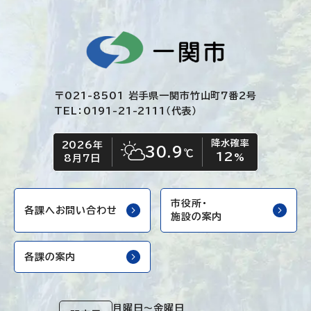
〒021-8501 岩手県一関市竹山町7番2号
TEL：0191-21-2111（代表）
降水確率
2026年
今日の日付
今日の天気
30.9
℃
12
晴れ時々くもり
%
8月7日
市役所・
各課へお問い合わせ
施設の案内
各課の案内
月曜日～金曜日