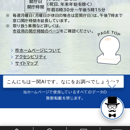
開庁日
（祝日、年末年始を除く）
開庁時間
午前8時30分～午後5時15分
毎週月曜日（月曜日が休日の場合は翌開庁日）は、午後7時まで
窓口開庁時間を延長しています。
取り扱う業務など詳しくは、
市役所の開庁時間のページ
をご確認ください。
市ホームページについて
アクセシビリティ
サイトマップ
© Ichinoseki-city. All rights reserved.
当ホームページで使用しているすべてのデータの
無断転載を禁じます。