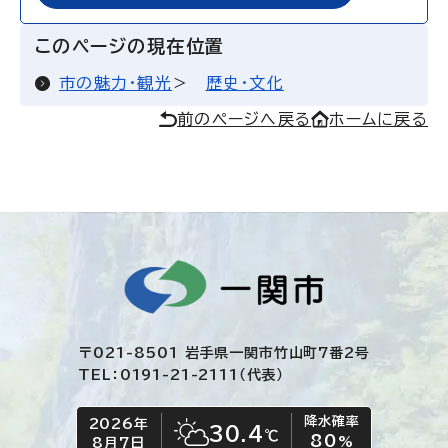
このページの現在位置
市の魅力・観光
歴史・文化
前のページへ戻る
ホームに戻る
〒021-8501 岩手県一関市竹山町7番2号
TEL：0191-21-2111（代表）
降水確率
2026年
今日の日付
今日の天気
30.4
℃
80
晴れ時々くもり
%
8月7日