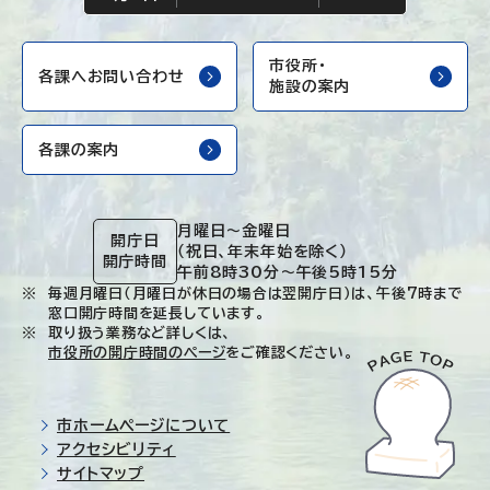
市役所・
各課へお問い合わせ
施設の案内
各課の案内
月曜日～金曜日
開庁日
（祝日、年末年始を除く）
開庁時間
午前8時30分～午後5時15分
毎週月曜日（月曜日が休日の場合は翌開庁日）は、午後7時まで
窓口開庁時間を延長しています。
取り扱う業務など詳しくは、
市役所の開庁時間のページ
をご確認ください。
市ホームページについて
アクセシビリティ
サイトマップ