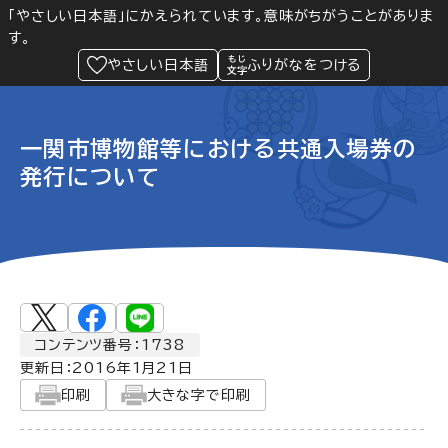
「やさしい日本語」にかえられています。意味がちがうことがありま
す。
防災
Language
閲覧支援
メニュー
緊急情報
やさしい日本語
ふりがなをつける
一関市博物館等における共通入場券の
発行について
コンテンツ番号：1738
更新日：
2016年1月21日
印刷
大きな字で印刷