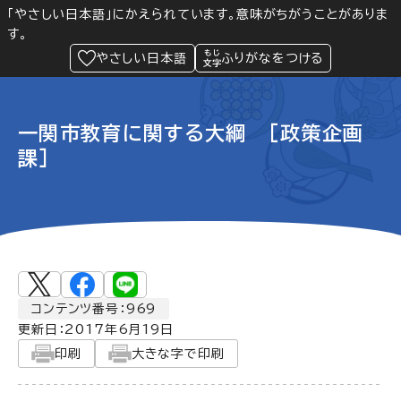
「やさしい日本語」にかえられています。意味がちがうことがありま
す。
防災
Language
閲覧支援
メニュー
緊急情報
やさしい日本語
ふりがなをつける
一関市教育に関する大綱 [政策企画
課]
コンテンツ番号：969
更新日：
2017年6月19日
印刷
大きな字で印刷