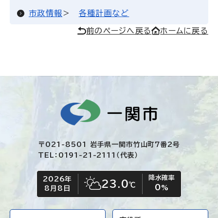
市政情報
各種計画など
前のページへ戻る
ホームに戻る
〒021-8501 岩手県一関市竹山町7番2号
TEL：0191-21-2111（代表）
降水確率
2026年
今日の日付
今日の天気
23.0
℃
0
晴れ時々くもり
%
8月8日