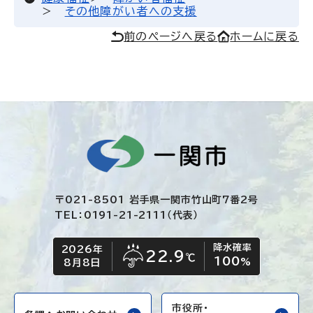
その他障がい者への支援
前のページへ戻る
ホームに戻る
〒021-8501 岩手県一関市竹山町7番2号
TEL：0191-21-2111（代表）
降水確率
2026年
今日の日付
今日の天気
22.9
℃
100
雨
%
8月8日
市役所・