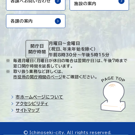
各課へお問い合わせ
施設の案内
各課の案内
月曜日～金曜日
開庁日
（祝日、年末年始を除く）
開庁時間
午前8時30分～午後5時15分
毎週月曜日（月曜日が休日の場合は翌開庁日）は、午後7時まで
窓口開庁時間を延長しています。
取り扱う業務など詳しくは、
市役所の開庁時間のページ
をご確認ください。
市ホームページについて
アクセシビリティ
サイトマップ
© Ichinoseki-city. All rights reserved.