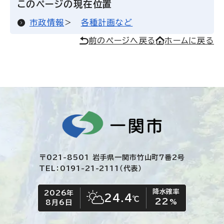
このページの現在位置
市政情報
各種計画など
前のページへ戻る
ホームに戻る
〒021-8501 岩手県一関市竹山町7番2号
TEL：0191-21-2111（代表）
降水確率
2026年
今日の日付
今日の天気
24.4
℃
22
晴れ時々くもり
%
8月6日