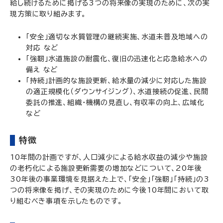
給し続けるために掲げる3つの将来像の実現のために、次の実
現方策に取り組みます。
「安全」適切な水質管理の継続実施、水道未普及地域への
対応 など
「強靭」水道施設の耐震化、復旧の迅速化と応急給水への
備え など
「持続」計画的な施設更新、給水量の減少に対応した施設
の適正規模化（ダウンサイジング）、水道接続の促進、民間
委託の推進、組織・機構の見直し、有収率の向上、広域化
など
特徴
10年間の計画ですが、人口減少による給水収益の減少や施設
の老朽化による施設更新需要の増加などについて、20年後
30年後の事業環境を見据えた上で、「安全」「強靭」「持続」の3
つの将来像を掲げ、その実現のために今後10年間において取
り組むべき事項を示したものです。