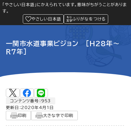
「やさしい日本語」にかえられています。意味がちがうことがありま
す。
防災
Language
閲覧支援
メニュー
緊急情報
やさしい日本語
ふりがなをつける
一関市水道事業ビジョン [H28年～
R7年]
コンテンツ番号：953
更新日：
2020年4月1日
印刷
大きな字で印刷