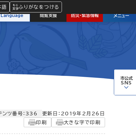
本語
ふりがなをつける
防災
・
緊急情報
Language
閲覧支援
メニュー
市公式
SNS
テンツ番号：336
更新日：
2019年2月26日
印刷
大きな字で印刷