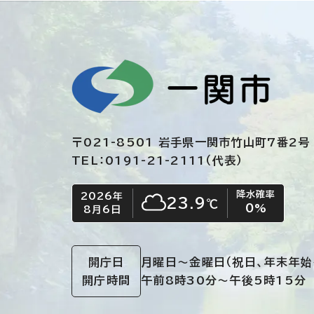
〒021-8501 岩手県一関市竹山町7番2号
TEL：0191-21-2111（代表）
降水確率
2026年
今日の日付
今日の天気
23.9
℃
0
%
8月6日
くもり
開庁日
月曜日～金曜日
（祝日、年末年始
開庁時間
午前8時30分～午後5時15分