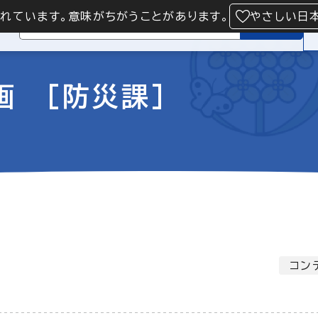
られています。意味がちがうことがあります。
やさしい日
検索
画 [防災課]
コン