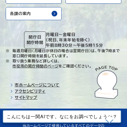
各課の案内
月曜日～金曜日
開庁日
（祝日、年末年始を除く）
開庁時間
午前8時30分～午後5時15分
毎週月曜日（月曜日が休日の場合は翌開庁日）は、午後7時まで
窓口開庁時間を延長しています。
取り扱う業務など詳しくは、
市役所の開庁時間のページ
をご確認ください。
市ホームページについて
アクセシビリティ
サイトマップ
© Ichinoseki-city. All rights reserved.
当ホームページで使用しているすべてのデータの