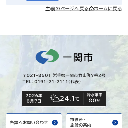
前のページへ戻る
ホームに戻る
〒021-8501 岩手県一関市竹山町7番2号
TEL：0191-21-2111（代表）
降水確率
2026年
今日の日付
今日の天気
24.1
℃
80
晴れ時々くもり
%
8月7日
市役所・
各課へお問い合わせ
施設の案内